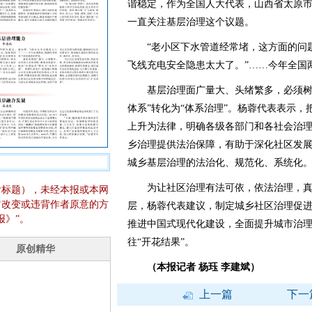
谐稳定，作为全国人大代表，山西省太原
一直关注基层治理这个议题。
“老小区下水管道经常堵，这方面的问题
飞线充电安全隐患太大了。”……今年全国
基层治理面广量大、头绪繁多，必须树立
体系”转化为“体系治理”。杨蓉代表表示
上升为法律，明确各级各部门和各社会治
乡治理提供法治保障，有助于深化社区发
城乡基层治理的法治化、规范化、系统化
为让社区治理有法可依，依法治理，真
含标题），未经本报或本网
它改变或违背作者原意的方
层，杨蓉代表建议，制定城乡社区治理促
报》”。
推进中国式现代化建设，全面提升城市治
往“开花结果”。
（本报记者 杨珏 李建斌）
上一篇
下一