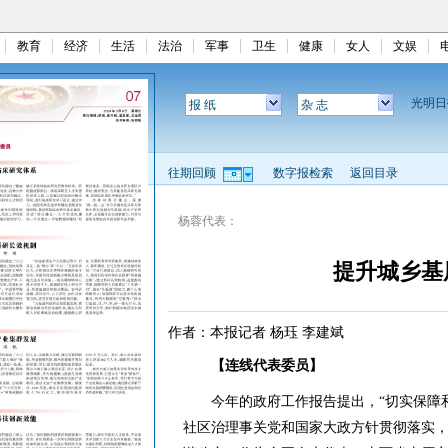
教育
经济
生活
法治
军事
卫生
健康
女人
文娱
光明
报 纸
杂 志
往期回顾
数字报检索
返回目录
杨蓉代表：
提升城乡基
作者：本报记者 杨珏 李建斌
【连线代表委员】
今年的政府工作报告提出，“切实保障和
社区治理事关党和国家大政方针贯彻落实