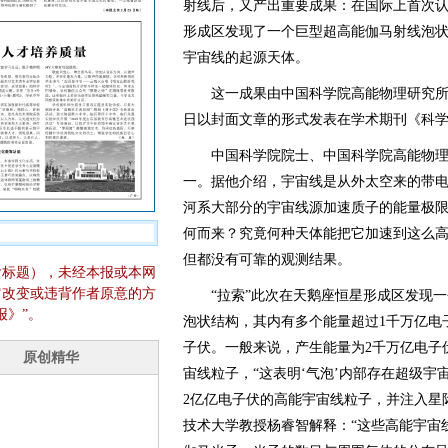
射线后，又产出重要成果：在国际上首次
形成区发现了一个巨型超高能伽马射线泡状
宇宙线的起源天体。
这一成果由中国科学院高能物理研究所牵头
日以封面文章的形式发表在学术期刊《科
中国科学院院士、中国科学院高能物理
一。据他介绍，宇宙线是从外太空来的带
河系大部分的宇宙线源加速质子的能量极限
何而来？究竟何种天体能把它加速到这么
但都没有可靠的观测结果。
含标题），未经本报或本网
它改变或违背作者原意的方
“拉索”此次在天鹅座恒星形成区发现一个
报》”。
泡状结构，其内有多个能量超过1千万亿电
子伏。一般来说，产生能量为2千万亿电子
宙线粒子，“这表明‘气泡’内部存在超级
2亿亿电子伏的高能宇宙线粒子，并注入星
技术大学教授杨睿智解释：“这些高能宇宙