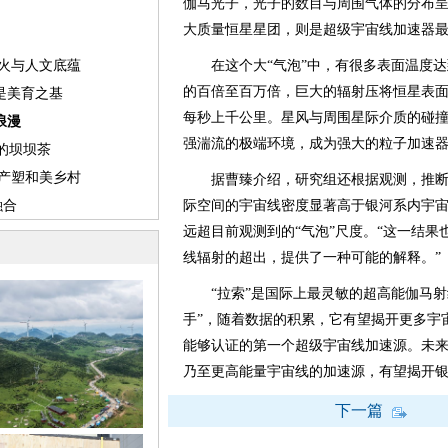
伽马光子，光子的数目与周围气体的分布呈
大质量恒星星团，则是超级宇宙线加速器最
在这个大“气泡”中，有很多表面温度达
的百倍至百万倍，巨大的辐射压将恒星表
每秒上千公里。星风与周围星际介质的碰
强湍流的极端环境，成为强大的粒子加速
据曹臻介绍，研究组还根据观测，推断出
际空间的宇宙线密度显著高于银河系内宇
远超目前观测到的“气泡”尺度。“这一结果
线辐射的超出，提供了一种可能的解释。”
“拉索”是国际上最灵敏的超高能伽马射
手”，随着数据的积累，它有望揭开更多宇
能够认证的第一个超级宇宙线加速源。未来
乃至更高能量宇宙线的加速源，有望揭开银
下一篇