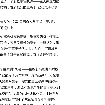
认证了一个超级宇宙线源——在天鹅座恒星
结构，首次找到能量高于1亿亿电子伏的
的“拉索”国际合作组完成，于2月26
学通报》上。
研究所研究员曹臻，是论文的通讯作者之
电粒子，其主要成分为质子。一般认为，银
在1千万亿电子伏左右。然而，宇宙线从
高能量？对于这些问题，有很多理论猜测，
巨大的“气泡”——巨型超高能伽马射线
子伏的光子分布其中，最高达到2千万亿电
伏的伽马光子，需要能量至少高10倍的宇
宇宙线加速器，源源不断地产生能量至少达到
际空间”。文章的共同通讯作者、中国科学
线与星际空间中的气体物质发生碰撞产生