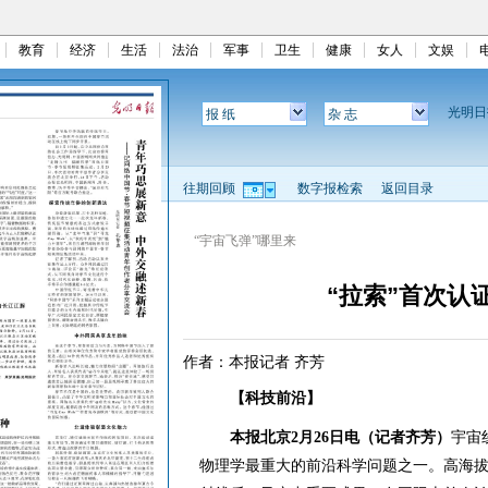
教育
经济
生活
法治
军事
卫生
健康
女人
文娱
光明
报 纸
杂 志
往期回顾
数字报检索
返回目录
“宇宙飞弹”哪里来
“拉索”首次认
作者：本报记者 齐芳
【科技前沿】
本报北京2月26日电（记者齐芳）
宇宙
物理学最重大的前沿科学问题之一。高海