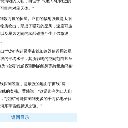
现清晰的关联，而位于‘气泡’中心附近的
可能的对应天体。”
到数万度的恒星。它们的辐射强度是太阳
面物质吹出，形成了强烈的星风，速度可达
撞以及星风之间的猛烈碰撞产生了强激波、
器。
“气泡”内超级宇宙线加速器使得周边星
宙线的平均水平，其所影响的空间范围甚至
也为“拉索”此前探测到的银河系弥散伽马射
线探测装置，是最强的地面宇宙线“捕
宙线的奥秘。曹臻说：“这是迄今为止人们
，“拉索”可能探测到更多的千万亿电子伏
河系宇宙线起源之谜。”
返回目录