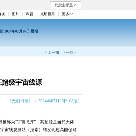
您想去哪里？
电视
图片
科普
光明报系
更多>>
日报
2024年02月26日 星期一
< 上一期
下一期 >
证超级宇宙线源
《光明日报》（ 2024年02月26日 08版）
线被称为“宇宙飞弹”，其起源是当代天体
拔宇宙线观测站（拉索）继发现超高能伽马