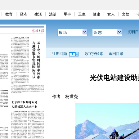
教育
经济
生活
法治
军事
卫生
健康
女人
文娱
光明
报 纸
杂 志
往期回顾
数字报检索
返回目录
光伏电站建设助
作者：杨世尧