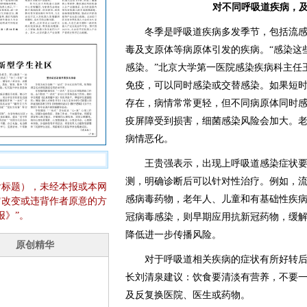
对不同呼吸道疾病，
冬季是呼吸道疾病多发季节，包括流感
毒及支原体等病原体引发的疾病。“感染这
感染。”北京大学第一医院感染疾病科主任
免疫，可以同时感染或交替感染。如果短
存在，病情常常更轻，但不同病原体同时
疫屏障受到损害，细菌感染风险会加大。
病情恶化。
王贵强表示，出现上呼吸道感染症状要
测，明确诊断后可以针对性治疗。例如，
含标题），未经本报或本网
感病毒药物，老年人、儿童和有基础性疾
它改变或违背作者原意的方
报》”。
冠病毒感染，则早期应用抗新冠药物，缓
降低进一步传播风险。
对于呼吸道相关疾病的症状有所好转后
长刘清泉建议：饮食要清淡有营养，不要
及反复换医院、医生或药物。