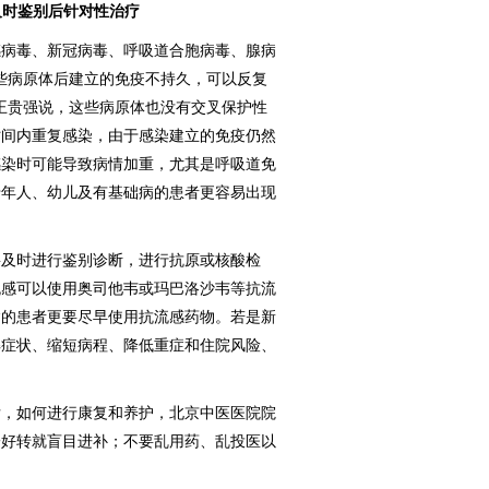
及时鉴别后针对性治疗
病毒、新冠病毒、呼吸道合胞病毒、腺病
些病原体后建立的免疫不持久，可以反复
王贵强说，这些病原体也没有交叉保护性
时间内重复感染，由于感染建立的免疫仍然
感染时可能导致病情加重，尤其是呼吸道免
老年人、幼儿及有基础病的患者更容易出现
及时进行鉴别诊断，进行抗原或核酸检
流感可以使用奥司他韦或玛巴洛沙韦等抗流
病的患者更要尽早使用抗流感药物。若是新
解症状、缩短病程、降低重症和住院风险、
，如何进行康复和养护，北京中医医院院
一好转就盲目进补；不要乱用药、乱投医以