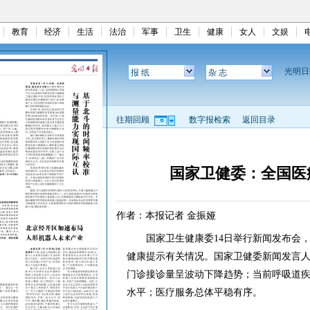
教育
经济
生活
法治
军事
卫生
健康
女人
文娱
光明
报 纸
杂 志
往期回顾
数字报检索
返回目录
国家卫健委：全国医
作者：本报记者 金振娅
国家卫生健康委14日举行新闻发布会，
健康提示有关情况。国家卫健委新闻发言
门诊接诊量呈波动下降趋势；当前呼吸道
水平；医疗服务总体平稳有序。