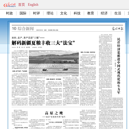
首页
English
时政
国际
时评
理论
文化
科技
教育
经济
生活