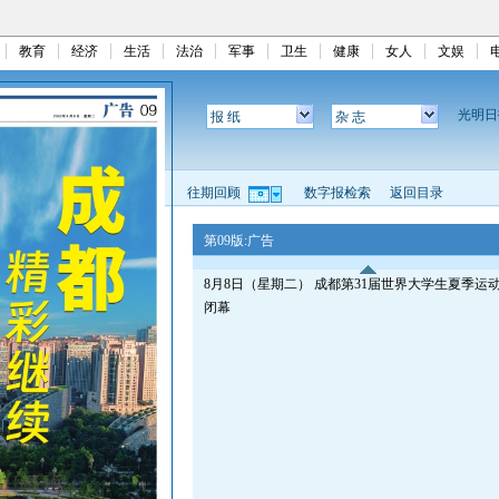
教育
经济
生活
法治
军事
卫生
健康
女人
文娱
光明
报 纸
杂 志
往期回顾
数字报检索
返回目录
第09版:广告
8月8日（星期二） 成都第31届世界大学生夏季运
闭幕