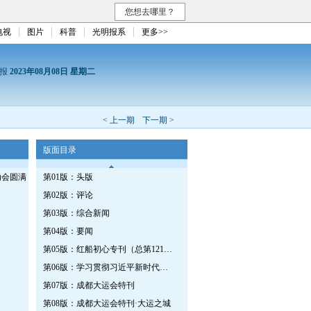
您想去哪里？
电视
图片
科普
光明报系
更多>>
日报
2023年08月08日 星期二
< 上一期
下一期 >
版面目录
动会圆满
第01版：头版
第02版：评论
第03版：综合新闻
第04版：要闻
第05版：红船初心专刊（总第1215期）
第06版：学习贯彻习近平新时代中国特色社会主义思想专刊
第07版：成都大运会特刊
第08版：成都大运会特刊·大运之城