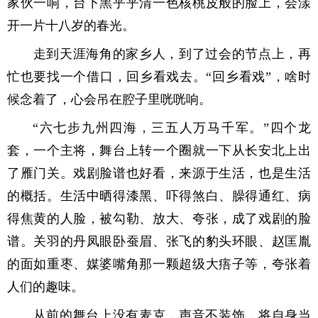
家伙一响，台下黑乎乎清一色核桃皮般的脸上，会漾
开一片十八岁的春光。
走到天涯海角的家乡人，到了过会的节点上，再
忙也要找一个借口，回乡看戏去。“回乡看戏”，啥时
候念着了，心会吊在腔子里咣咣响。
“六七步九州四海，三五人万马千军。”四个龙
套，一个主将，舞台上转一个圈就一下从长安北上出
了雁门关。戏剧脸谱也好看，来源于生活，也是生活
的概括。生活中晒得漆黑、吓得煞白、臊得通红、病
得焦黄的人脸，被勾勒、放大、夸张，成了戏剧的脸
谱。关羽的丹凤眼卧蚕眉、张飞的豹头环眼、赵匡胤
的面如重枣、媒婆嘴角那一颗超级大痦子等，夸张着
人们的趣味。
从前的舞台上没有麦克，声音不装饰，将自身当