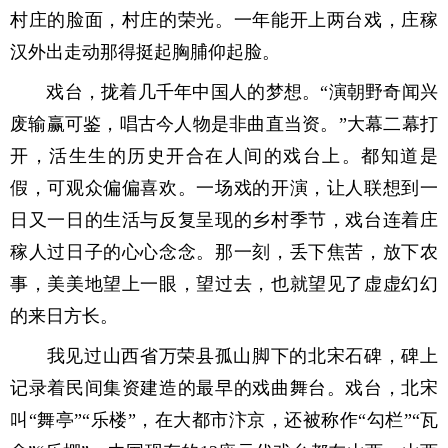
村庄的脸面，村庄的荣光。一年能开上两台戏，庄稼
汉外出走动那得挺起胸脯仰起脸。
戏台，拢着几千年中国人的梦想。“演朝野奇闻兴
废输赢可鉴，唱古今人物是非曲直当资。”大幕二幕打
开，活生生的历史开合在人间的戏台上。都知道是
假，可观众偏偏喜欢。一场戏的开演，让人联想到一
日又一日的生活与反复呈现的乡村季节，戏台连着庄
稼人过日子的心心念念。那一刻，丢下焦苦，放下农
事，美美地望上一眼，望过去，也就望见了虚虚幻幻
的来日方长。
我见过山西省万荣县孤山脚下的北宋石碑，碑上
记录着民间集资建造的最早的戏曲舞台。戏台，北宋
叫“舞亭”“乐楼”，在大都市汴京，还被称作“勾栏”“瓦