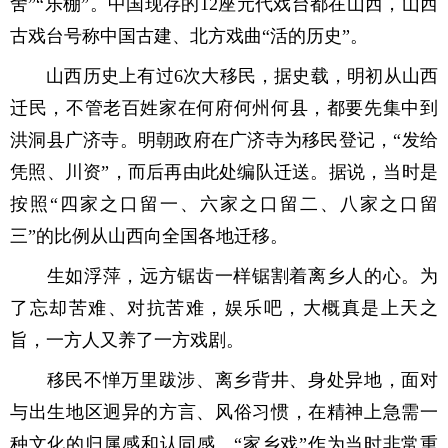
舍”“乐棚”。中国现存的12座元代戏台都在山西，山西
古戏台号称中国古建、北方戏曲“活的历史”。
山西历史上有过6次大移民，据史载，明初从山西
迁民，不管老百姓家在何府何州何县，都要先集中到
洪洞县广济寺。明朝政府在广济寺为移民登记，“发给
凭照、川资”，而后再由此处编队迁送。据说，当时是
按照“四家之口留一、六家之口留二、八家之口留
三”的比例从山西向全国各地迁移。
生如浮萍，远方锯齿一样锯割着离乡人的心。为
了忘却苦难、对抗苦难，娱乐吧，大概真是上天之
旨，一方人又养了一方戏剧。
移民不惮万里跋涉、离乡背井、身处异地，面对
与出生地区迥异的方言、风俗习惯，在精神上急需一
种文化的归属感和认同感。“家乡戏”作为当时非常重