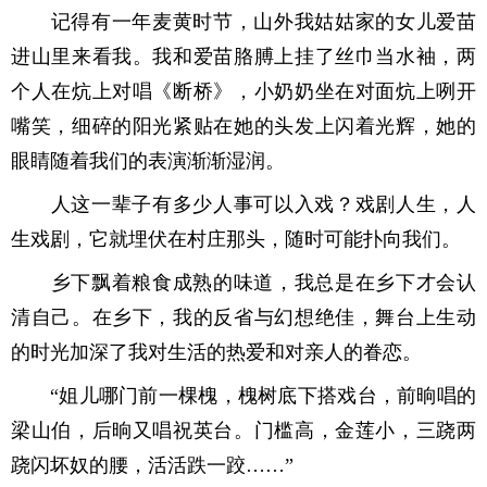
记得有一年麦黄时节，山外我姑姑家的女儿爱苗
进山里来看我。我和爱苗胳膊上挂了丝巾当水袖，两
个人在炕上对唱《断桥》，小奶奶坐在对面炕上咧开
嘴笑，细碎的阳光紧贴在她的头发上闪着光辉，她的
眼睛随着我们的表演渐渐湿润。
人这一辈子有多少人事可以入戏？戏剧人生，人
生戏剧，它就埋伏在村庄那头，随时可能扑向我们。
乡下飘着粮食成熟的味道，我总是在乡下才会认
清自己。在乡下，我的反省与幻想绝佳，舞台上生动
的时光加深了我对生活的热爱和对亲人的眷恋。
“姐儿哪门前一棵槐，槐树底下搭戏台，前晌唱的
梁山伯，后晌又唱祝英台。门槛高，金莲小，三跷两
跷闪坏奴的腰，活活跌一跤……”