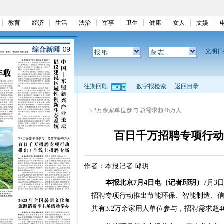
教育
经济
生活
法治
军事
卫生
健康
女人
文娱
光明
报 纸
杂 志
往期回顾
数字报检索
返回目录
3.2万余家单位参与 总需求超46万人
百日千万招聘专项行动
作者：本报记者 邱玥
本报北京7月4日电（记者邱玥）
7月3
招聘专项行动推出节能环保、智能制造、信
共有3.2万余家用人单位参与，招聘需求超46