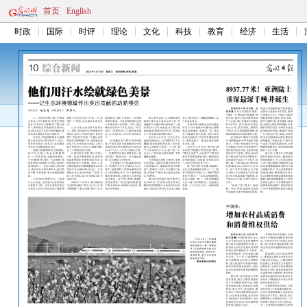
首页
English
时政
国际
时评
理论
文化
科技
教育
经济
生活