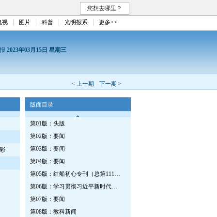
您想去哪里？
电视
图片
科普
光明报系
更多>>
日报
2023年03月15日 星期三
< 上一期
下一期 >
版面目录
第01版：头版
第02版：要闻
第03版：要闻
彩
第04版：要闻
第05版：红船初心专刊（总第1118期）
第06版：学习贯彻习近平新时代中国特色社会主义思想专刊
第07版：要闻
第08版：教科新闻