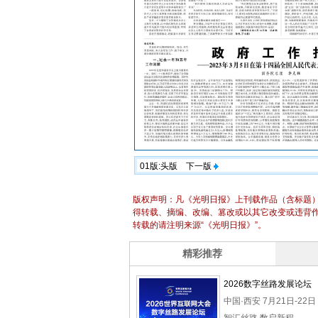
01版:头版
下一版