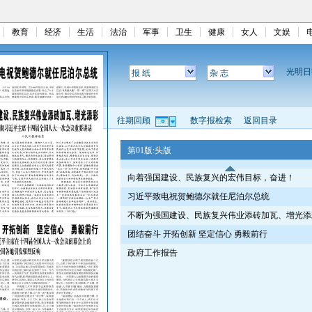
教育
经济
生活
法治
军事
卫生
健康
女人
文娱
光明
报 纸
杂 志
往期回顾
数字报检索
返回目录
第01版:头版
向着强国建设、民族复兴的宏伟目标，奋进！
习近平致电祝贺鲍德尔就任尼泊尔总统
不断为强国建设、民族复兴伟业添砖加瓦、增光添
团结奋斗 开拓创新 坚定信心 勇毅前行
政府工作报告