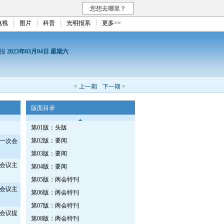
您想去哪里？
电视
图片
科普
光明报系
更多>>
日报
2023年03月04日 星期六
< 上一期
下一期 >
版面目录
第01版：头版
第02版：要闻
一次会
第03版：要闻
会议主
第04版：要闻
第05版：两会特刊
会议主
第06版：两会特刊
第07版：两会特刊
会议提
第08版：两会特刊