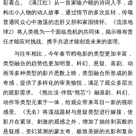
彩看点。《满江红》从一首家喻户晓的诗词入手，虚
构出小人物的动人故事，通过情节的多次反转，传颂
普通民众心中激荡的忠肝义胆和家国情怀。《流浪地
球2》将人类视为一个面临危机的共同体，揭示唯有责
任才能应对挑战、携手共进才能创造未来的道理。
与往年相比，今年春节档电影的类型更加丰富，
类型融合的趋势也更加明显。科幻、悬疑、喜剧、动
画等多种类型的影片悉数上映，类型融合所形成的新
奇感，提供了多样化的审美愉悦，满足了观众多层次
的观影需求。《熊出没·伴我“熊芯”》融喜剧、科幻、
动作等类型元素于一体，给观众带来耳目一新的视听
感受。《无名》将谍战题材与悬疑类型进行嫁接，使
影片在紧张、刺激的观感之外，增加了抽丝剥茧般的
悬疑感，变幻莫测的蒙太奇、极致美丽的光影和复杂