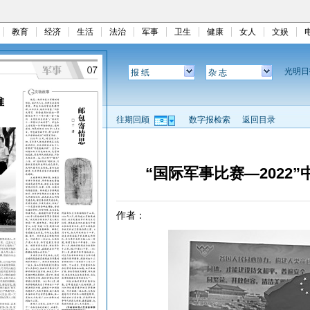
教育
经济
生活
法治
军事
卫生
健康
女人
文娱
光明
报 纸
杂 志
往期回顾
数字报检索
返回目录
“国际军事比赛—2022
作者：