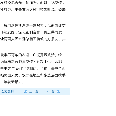
域友好交流合作得到加强。面对世纪疫情，
抗疫典范。中墨友谊之树已枝繁叶茂、硕果
，愿同洛佩斯总统一道努力，以两国建交
进传统友好，深化互利合作，促进共同发
，让两国人民永远做相互信赖的好朋友、共
就牢不可破的友谊，广泛开展政治、经
团结抗击新冠肺炎疫情的过程中也得以彰
程中中方与我们守望相助。当前，墨中全面
造福两国人民。双方在地区和多边层面携手
远，焕发新活力。
全文复制
上一篇
下一篇