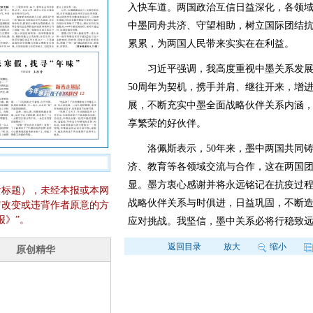
入快车道。两国政治互信日益深化，各领
中墨同舟共济、守望相助，树立国际团结
累累，为两国人民带来实实在在利益。
习近平强调，我高度重视中墨关系发展
50周年为契机，携手并肩、继往开来，增
展，不断充实中墨全面战略伙伴关系内涵
享繁荣的好伙伴。
洛佩斯表示，50年来，墨中两国共同铸
济、教育等各领域交流与合作，这在两国
显。墨方衷心感谢并将永远铭记在抗疫过
含标题），未经本报或本网
战略伙伴关系与时俱进，日益巩固，不断
它改变或违背作者原意的方
报》”。
应对挑战。我坚信，墨中关系必将行稳致
返回目录
放大
缩小