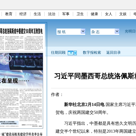
教育
经济
生活
法治
军事
卫生
健康
女人
文娱
光明
报 纸
杂 志
往期回顾
数字报检索
返回目录
习近平同墨西哥总统洛佩斯
作者：
新华社北京2月14日电
国家主席习近平
贺电，庆祝两国建交50周年。
习近平指出，中墨都是具有悠久文明历
建交半个世纪以来，特别是2013年两国