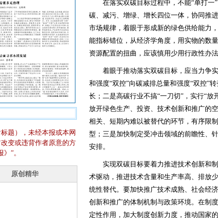
在落实双碳目标过程中，不能“单打一”
碳、减污、增绿、增长四位一体，协同推进
市场规律，着眼于形成新的绿色供给能力
能指标错位，从经济学角度，用实物的数
资源配置的扭曲，应该慎用少用行政性办
着眼于推动落实双碳目标，应当力争实
和强度“双控”向碳减排总量和强度“双控”
长；二是高碳行业不搞“一刀切”，实行“放
放开绿色生产、投资、技术创新和推广的
相关、短期内难以被替代的环节，有序限
含标题），未经本报或本网
型；三是加快制定受冲击领域的前瞻性、
它改变或违背作者原意的方
安排。
报》”。
实现双碳目标要着力推进技术创新和制
术驱动，推进技术含量和生产率高、排放
统性替代。要加快推广技术成熟、社会经
创新和推广的体制机制与政策环境。在制
定性作用，加大制度创新力度，推动国家