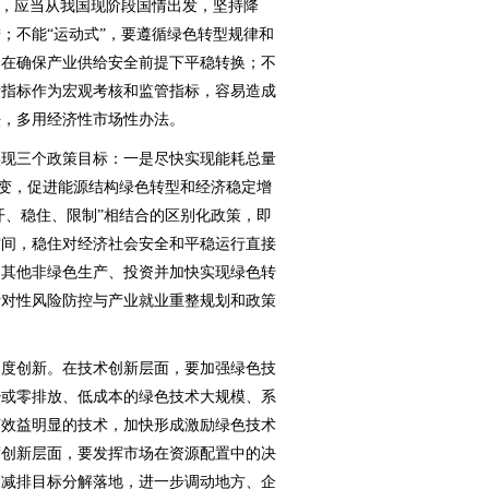
，应当从我国现阶段国情出发，坚持降
；不能“运动式”，要遵循绿色转型规律和
，在确保产业供给安全前提下平稳转换；不
量指标作为宏观考核和监管指标，容易造成
法，多用经济性市场性办法。
现三个政策目标：一是尽快实现能耗总量
转变，促进能源结构绿色转型和经济稳定增
开、稳住、限制”相结合的区别化政策，即
空间，稳住对经济社会安全和平稳运行直接
制其他非绿色生产、投资并加快实现绿色转
针对性风险防控与产业就业重整规划和政策
度创新。在技术创新层面，要加强绿色技
少或零排放、低成本的绿色技术大规模、系
济效益明显的技术，加快形成激励绿色技术
度创新层面，要发挥市场在资源配置中的决
的减排目标分解落地，进一步调动地方、企