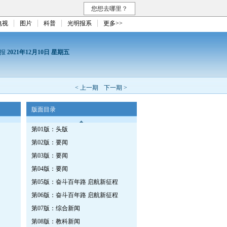
您想去哪里？
电视
图片
科普
光明报系
更多>>
日报
2021年12月10日 星期五
< 上一期
下一期 >
版面目录
第01版：头版
第02版：要闻
第03版：要闻
第04版：要闻
第05版：奋斗百年路 启航新征程
第06版：奋斗百年路 启航新征程
第07版：综合新闻
第08版：教科新闻