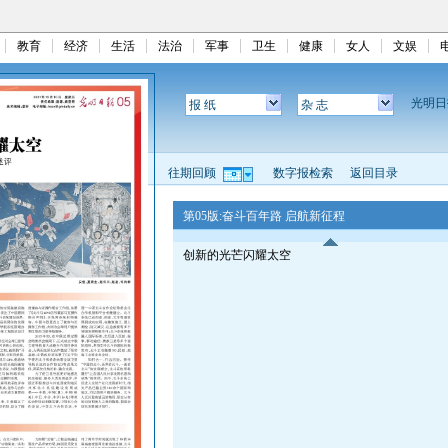
教育
经济
生活
法治
军事
卫生
健康
女人
文娱
光明
报 纸
杂 志
往期回顾
数字报检索
返回目录
第05版:奋斗百年路 启航新征程
创新的光芒闪耀太空