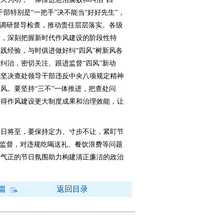
部特别是“一把手”决不能当“好好先生”，
强调研督导检查，推动责任层层落实。各级
责，深刻把握新时代作风建设的阶段性特
践经验，与时俱进做好纠“四风”树新风各
纠治，密切关注、跟进监督“四风”新动
既坚决查处领导干部违反中央八项规定精神
风。要坚持“三不”一体推进，把查处问
取得作风建设更大制度成果和治理效能，让
。
日将至，要保持定力、寸步不让，紧盯节
新监督，对违规吃喝送礼、餐饮浪费等问题
清气正的节日氛围助力构建清正廉洁的政治
篇
返回目录