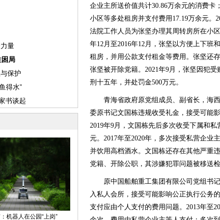
企业主所送价值共计30.86万余元的消费
小区等多处租房并支付费用17.19万余元。20
法院工作人员为张坚办理其周转房所在小区
年12月至2016年12月，张坚以方便上下
租房，并用公款支付租金等费用。张坚还存在
张坚被开除党籍。2021年9月，张坚因犯
刑十五年，并处罚金500万元。
青海省政府原党组成员、副省长，海西
委原书记文国栋违规收受礼金，接受可能影响
2019年9月，文国栋先后多次收受下属和私营
元。2017年至2020年，多次接受私营企
并饮用高档酒水。文国栋还存在其他严重违纪
党籍、开除公职，其涉嫌犯罪问题被移送
原中国船舶重工集团有限公司党组书记
入私人会所，接受可能影响公正执行公务
支付应由个人支付的费用问题。2013年至2
余次，费用由私营企业主等人支付；多次