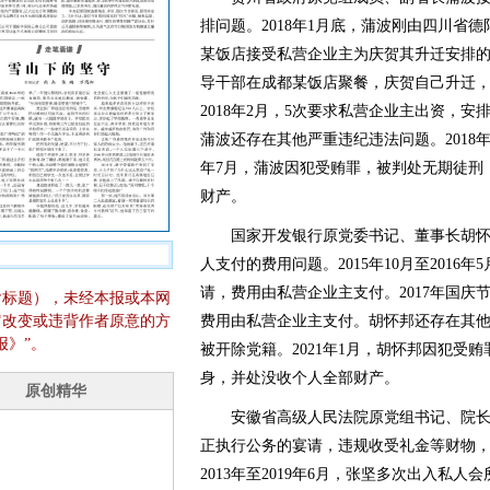
排问题。2018年1月底，蒲波刚由四川省
某饭店接受私营企业主为庆贺其升迁安排的
导干部在成都某饭店聚餐，庆贺自己升迁，费
2018年2月，5次要求私营企业主出资，
蒲波还存在其他严重违纪违法问题。2018年
年7月，蒲波因犯受贿罪，被判处无期徒刑
财产。
国家开发银行原党委书记、董事长胡怀
人支付的费用问题。2015年10月至201
请，费用由私营企业主支付。2017年国
含标题），未经本报或本网
它改变或违背作者原意的方
费用由私营企业主支付。胡怀邦还存在其他严
报》”。
被开除党籍。2021年1月，胡怀邦因犯受
身，并处没收个人全部财产。
安徽省高级人民法院原党组书记、院长
正执行公务的宴请，违规收受礼金等财物
2013年至2019年6月，张坚多次出入私