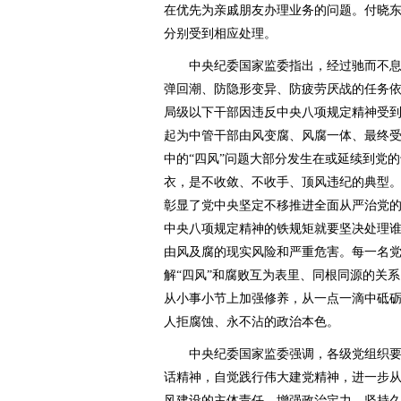
在优先为亲戚朋友办理业务的问题。付晓
分别受到相应处理。
中央纪委国家监委指出，经过驰而不息整
弹回潮、防隐形变异、防疲劳厌战的任务依
局级以下干部因违反中央八项规定精神受到
起为中管干部由风变腐、风腐一体、最终
中的“四风”问题大部分发生在或延续到党
衣，是不收敛、不收手、顶风违纪的典型
彰显了党中央坚定不移推进全面从严治党
中央八项规定精神的铁规矩就要坚决处理
由风及腐的现实风险和严重危害。每一名
解“四风”和腐败互为表里、同根同源的关
从小事小节上加强修养，从一点一滴中砥
人拒腐蚀、永不沾的政治本色。
中央纪委国家监委强调，各级党组织要深
话精神，自觉践行伟大建党精神，进一步
风建设的主体责任，增强政治定力，坚持久