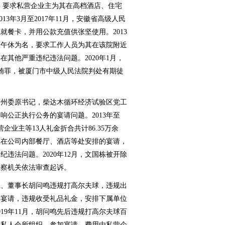
卡；要求私营企业主为其在高档酒店、住宅
13年3月至2017年11月，安徽省高级人民
就餐卡，并用公款充值供张坚使用。2013
班和午休为名，要求工作人员为其在该院附近
其他严重违纪违法问题。2020年1月，
受贿罪，被厦门市中级人民法院判处有期徒
州委原书记，柴达木循环经济试验区党工
公正执行公务的宴请问题。2013年至
企业主等13人礼金折合共计86.35万余
业主在公司内部餐厅、酒店等处安排的宴请，
违法问题。2020年12月，文国栋被开除
检察机关依法审查起诉。
、董事长胡问鸣违规打高尔夫球，违规出
的宴请，违规收受礼品礼金，安排下属单位
019年11月，胡问鸣先后违规打高尔夫球百
到私人会所组织、参加宴请，费用由私营企