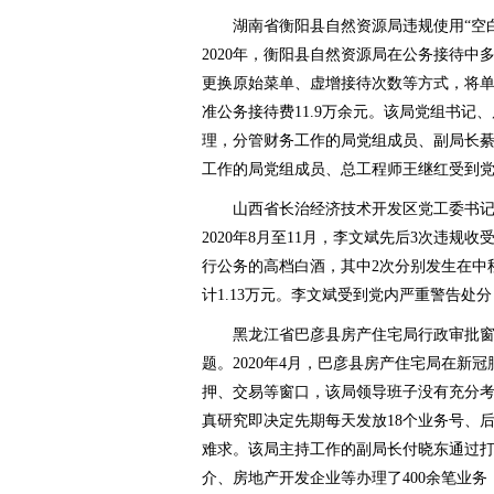
湖南省衡阳县自然资源局违规使用“空白公
2020年，衡阳县自然资源局在公务接待中
更换原始菜单、虚增接待次数等方式，将
准公务接待费11.9万余元。该局党组书记
理，分管财务工作的局党组成员、副局长
工作的局党组成员、总工程师王继红受到
山西省长治经济技术开发区党工委书记
2020年8月至11月，李文斌先后3次违规
行公务的高档白酒，其中2次分别发生在中
计1.13万元。李文斌受到党内严重警告处
黑龙江省巴彦县房产住宅局行政审批窗
题。2020年4月，巴彦县房产住宅局在新
押、交易等窗口，该局领导班子没有充分
真研究即决定先期每天发放18个业务号、
难求。该局主持工作的副局长付晓东通过
介、房地产开发企业等办理了400余笔业