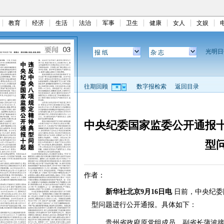
教育
经济
生活
法治
军事
卫生
健康
女人
文娱
光明
报 纸
杂 志
往期回顾
数字报检索
返回目录
中央纪委国家监委公开通报
型
作者：
新华社北京9月16日电
日前，中央纪委
型问题进行公开通报。具体如下：
贵州省政府原党组成员、副省长蒲波接