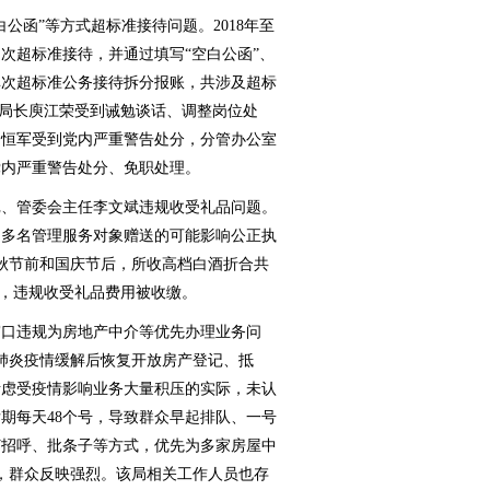
函”等方式超标准接待问题。2018年至
多次超标准接待，并通过填写“空白公函”、
单次超标准公务接待拆分报账，共涉及超标
、局长庾江荣受到诫勉谈话、调整岗位处
綦恒军受到党内严重警告处分，分管办公室
党内严重警告处分、免职处理。
、管委会主任李文斌违规收受礼品问题。
收受多名管理服务对象赠送的可能影响公正执
秋节前和国庆节后，所收高档白酒折合共
分，违规收受礼品费用被收缴。
口违规为房地产中介等优先办理业务问
冠肺炎疫情缓解后恢复开放房产登记、抵
考虑受疫情影响业务大量积压的实际，未认
后期每天48个号，导致群众早起排队、一号
打招呼、批条子等方式，优先为多家房屋中
务，群众反映强烈。该局相关工作人员也存