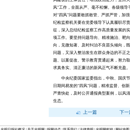
风”工作，全面从严、毫不松懈。各级领导干
对“四风”问题要敢抓敢管、严抓严管，加
纪检监察机关要在党委领导下认真履职尽
征，深入总结纪检监察工作高质量发展的实
项工作。要坚持问题导向、精准施治、靶向
向，见微知著、及时纠治不良苗头倾向，
问题，又深入整治发生在群众身边的不正之
题、以案促改、警示教育贯通起来，努力
求真务实、清正廉洁的新风正气不断充盈
中央纪委国家监委指出，中秋、国庆节
日期间易发的“四风”问题，精准监督、创
严查快处，及时公开通报典型案例，以风
生态。
上一篇
下一
光明日报社概况
|
关于光明网
|
报网动态
|
联系我们
|
法律声明
|
光明网邮箱
|
网站地图