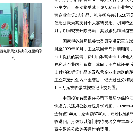
业主支付；多次接受其下属及私营企业主安排的
营企业主等3人礼品、礼金折合共计52.8万元
使用公款为其支付个人宴请费用。胡问鸣还存
月，胡问鸣被开除党籍，其涉嫌犯罪问题
国家税务总局机关党委原副书记王立斌违规
月至2020年10月，王立斌回青岛探亲期
业主提供的宴请，费用由私营企业主和他人
在私营企业内部食堂；其间，王立斌还先后
支付的海鲜等礼品以及私营企业主赠送的茅
王立斌受到党内严重警告、记大过处分和
1.94万元被收缴或按登记上交处置。
中国投资有限责任公司下属新华保险云
快递方式违规公款赠送月饼问题。2020年
盒价值140元，总金额3780元，通过快
收退回。月饼款以部门招待费名义在本单
责令退赔公款购买月饼的费用。