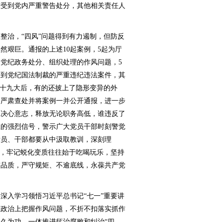
东受到党内严重警告处分，其他相关责任人
治，“四风”问题得到有力遏制，但防反
然艰巨。通报的上述10起案例，5起为厅
党纪政务处分、组织处理的作风问题，5
受到党纪国法制裁的严重违纪违法案件，其
的十九大后，有的还披上了隐形变异的外
。严肃查处并将案例一并公开通报，进一步
的决心意志，释放无论职务高低，谁违反了
谁的强烈信号，警示广大党员干部时刻警觉
党员、干部都要从中汲取教训，深刻理
系，牢记蜕化变质往往始于吃喝玩乐，坚持
砺品质，严守规矩、不逾底线，永葆共产党
入学习领悟习近平总书记“七一”重要讲
从政治上把握作风问题，不折不扣落实抓作
久为功，一体推进惩治腐败和纠治“四