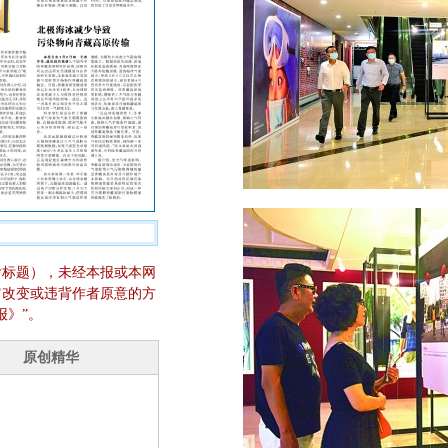
含标题），未经本报或本网
它改变或违背作者原意的方
报》”。