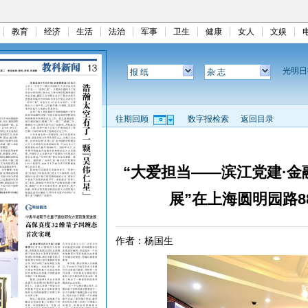
教育
经济
生活
法治
军事
卫生
健康
女人
文娱
光明
报 纸
杂 志
往期回顾
数字报检索
返回目录
“大爱担当——滨江党建·金
展”在上海圆明园路8
作者：杨国生