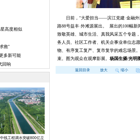
日前，“大爱担当——滨江党建·金融外滩
路88号益丰·外滩源展出。 展出的100
致敬英雄、城市生活、真我风采五个专题，
务人员、社区工作者、机关企事业单位志
物、有序复工复产、复市复学的难忘场景。据
束。图为观众在观摩影展。
杨国生摄/光明
返回目录
放大
缩小