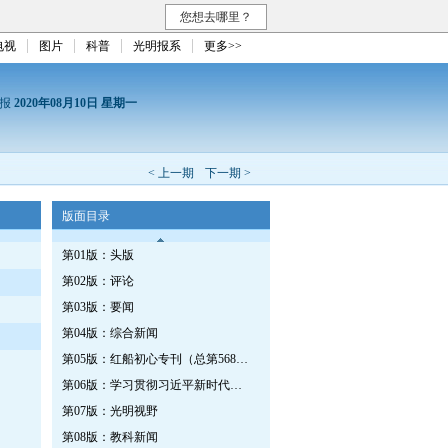
您想去哪里？
电视
图片
科普
光明报系
更多>>
日报
2020年08月10日 星期一
< 上一期
下一期 >
版面目录
第01版：头版
第02版：评论
第03版：要闻
第04版：综合新闻
第05版：红船初心专刊（总第568期）
第06版：学习贯彻习近平新时代中国特色社会主义思想专刊（第571期）
第07版：光明视野
第08版：教科新闻