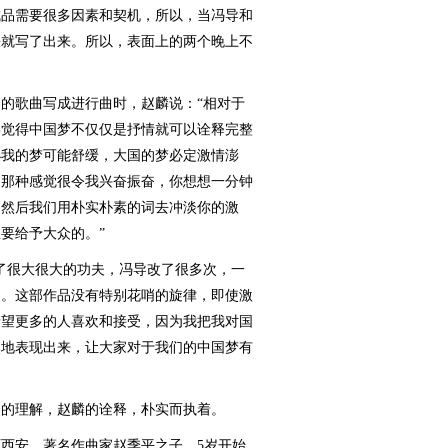
成品需要很多因素和契机，所以，当冯导和
快就写了出来。所以，表面上的两个晚上不
歌曲写成进行曲时，赵麟说：“相对于
终觉得中国梦不仅仅是抒情就可以诠释完整
小我的梦可能舒缓，大国的梦必定激情澎
，那种感觉很令我兴奋振奋，你想想一分钟
吗？然后我们用朴实朴素的词去冲淡你的激
要给予大众的。”
很大很大的功夫，冯导改了很多次，一
改。这部作品没有特别花哨的旋律，即使激
希望更多的人喜欢和接受，因为我把我对国
然地表现出来，让大家对于我们的中国梦有
的理解，赵麟的诠释，朴实而执着。
西安，著名作曲家赵季平之子。5岁开始