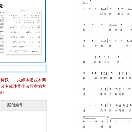
含标题），未经本报或本网
它改变或违背作者原意的方
报》”。