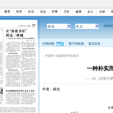
教育
经济
生活
法治
军事
卫生
健康
女人
文娱
光明
报 纸
杂 志
往期回顾
数字报检索
返回目录
中国梦·主题新创作歌曲①
一种朴实
——访《光荣与
作者：杨光