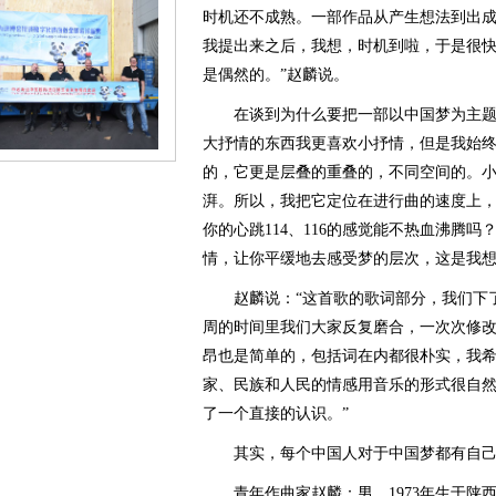
时机还不成熟。一部作品从产生想法到出
我提出来之后，我想，时机到啦，于是很
是偶然的。”赵麟说。
在谈到为什么要把一部以中国梦为主题的
大抒情的东西我更喜欢小抒情，但是我始
的，它更是层叠的重叠的，不同空间的。
湃。所以，我把它定位在进行曲的速度上
你的心跳114、116的感觉能不热血沸腾
情，让你平缓地去感受梦的层次，这是我想
赵麟说：“这首歌的歌词部分，我们下了
周的时间里我们大家反复磨合，一次次修
昂也是简单的，包括词在内都很朴实，我
家、民族和人民的情感用音乐的形式很自
了一个直接的认识。”
其实，每个中国人对于中国梦都有自己
青年作曲家赵麟：男，1973年生于陕西