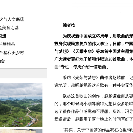
编者按
为庆祝新中国成立65周年，用歌曲的形
投身实现民族复兴的伟大事业，日前，中
与梦想》《天耀中华》等20首中国梦主题
广大读者更好地了解和传唱这20首歌曲，
曲”专栏，每周介绍一首歌曲。
采访《光荣与梦想》曲作者赵麟前，记
遍地听，越听越觉得这首歌有一种朴实无
谈起这首歌曲的创作，赵麟谦虚而从容
的，那个时候冯小刚导演特别想从众多歌
选了很多作品但感觉都不理想。所以，冯
受邀请后，赵麟用了两个晚上的时间写好
“其实，关于中国梦的作品我在心里构思