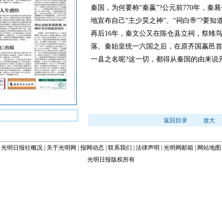
秦国，为何要称“秦嬴”?公元前770年，
地宣布自己“主少昊之神”、“祠白帝”?要
再后16年，秦文公又在陈仓县立祠，祭雉
落。秦始皇统一六国之后，在原齐国嬴邑
一县之名呢?这一切，都得从秦国的由来说开去
返回目录
放大
光明日报社概况
|
关于光明网
|
报网动态
|
联系我们
|
法律声明
|
光明网邮箱
|
网站地图
光明日报版权所有