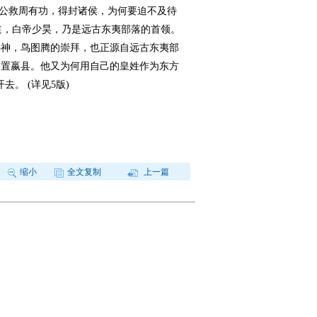
秦襄公救周有功，得封诸侯，为何要迫不及待
知道，白帝少昊，乃是远古东夷部落的首领。
鸟神，鸟图腾的崇拜，也正源自远古东夷部
首置嬴县。他又为何用自己的皇姓作为东方
。 (详见5版)
缩小
全文复制
上一篇