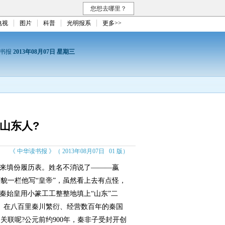
您想去哪里？
电视
图片
科普
光明报系
更多>>
读书报
2013年08月07日 星期三
山东人?
《 中华读书报 》（ 2013年08月07日 01 版）
来填份履历表。姓名不消说了———嬴
貌一栏他写“皇帝”，虽然看上去有点怪，
秦始皇用小篆工工整整地填上“山东”二
。在八百里秦川繁衍、经营数百年的秦国
联呢?公元前约900年，秦非子受封开创