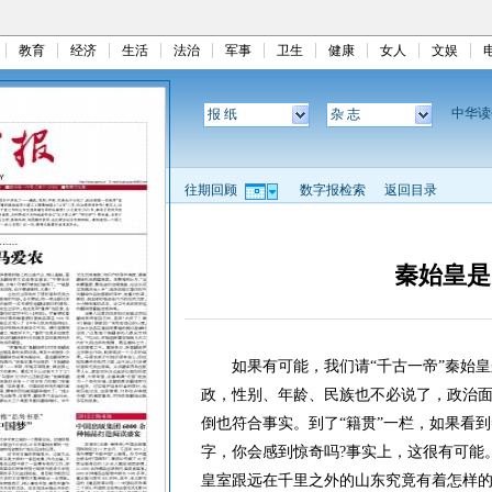
教育
经济
生活
法治
军事
卫生
健康
女人
文娱
中华
报 纸
杂 志
往期回顾
数字报检索
返回目录
秦始皇是
如果有可能，我们请“千古一帝”秦始皇
政，性别、年龄、民族也不必说了，政治面
倒也符合事实。到了“籍贯”一栏，如果看到
字，你会感到惊奇吗?事实上，这很有可能
皇室跟远在千里之外的山东究竟有着怎样的关