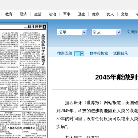
教育
经济
生活
法治
军事
卫生
健康
女人
文娱
文摘
报 纸
杂 志
往期回顾
数字报检索
返回目录
2045年能做
据西班牙《世界报》网站报道，美国硅谷
到2045年，科技的进步将能阻止人类的
30年的时间里，没有任何疾病可以结束人
疾病”。
基因错了，修复它