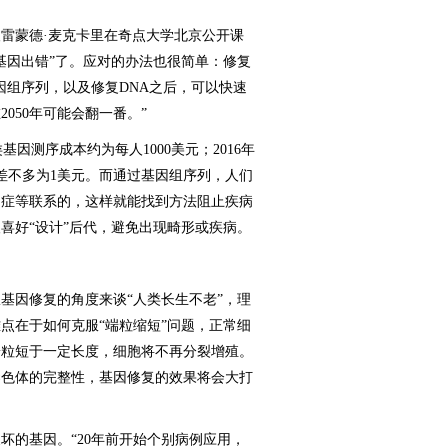
蒙德·麦克卡里在奇点大学北京公开课
基因出错”了。应对的办法也很简单：修复
因组序列，以及修复DNA之后，可以快速
050年可能会翻一番。”
因测序成本约为每人1000美元；2016年
本差不多为1美元。而通过基因组序列，人们
氏症等联系的，这样就能找到方法阻止疾病
喜好“设计”后代，避免出现畸形或疾病。
因修复的角度来谈“人类长生不老”，理
点在于如何克服“端粒缩短”问题，正常细
端粒短于一定长度，细胞将不再分裂增殖。
染色体的完整性，基因修复的效果将会大打
的基因。“20年前开始个别病例应用，