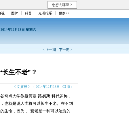
您想去哪里？
电视
图片
科普
光明报系
更多>>
报
2014年12月13日 星期六
< 上一期
下一期 >
到“长生不老”？
《 文摘报 》（ 2014年12月13日 03 版）
奇点大学教授何塞·路易斯·科代罗称，
衰老，也就是说人类将可以长生不老。在不到
类的生命，因为，“衰老是一种可以治愈的