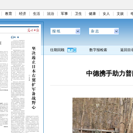
教育
经济
生活
法治
军事
卫生
健康
女人
文娱
报 纸
杂 志
往期回顾
数字报检索
返回目
中德携手助力普