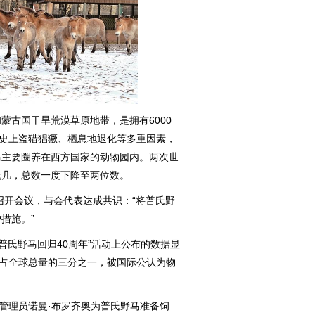
古国干旱荒漠草原地带，是拥有6000
历史上盗猎猖獗、栖息地退化等多重因素，
马主要圈养在西方国家的动物园内。两次世
无几，总数一度下降至两位数。
开会议，与会代表达成共识：“将普氏野
措施。”
普氏野马回归40周年”活动上公布的数据显
，占全球总量的三分之一，被国际公认为物
管理员诺曼·布罗齐奥为普氏野马准备饲