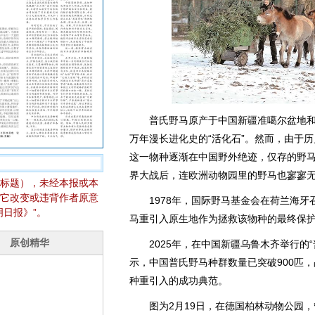
普氏野马原产于中国新疆准噶尔盆地和蒙
万年漫长进化史的“活化石”。然而，由于
这一物种逐渐在中国野外绝迹，仅存的野
界大战后，连欧洲动物园里的野马也寥寥
标题），未经本报或本
它改变或违背作者原意
1978年，国际野马基金会在荷兰海牙召
日报》”。
马重引入原生地作为拯救该物种的最终保护
2025年，在中国新疆乌鲁木齐举行的“
示，中国普氏野马种群数量已突破900匹
种重引入的成功典范。
图为2月19日，在德国柏林动物公园，