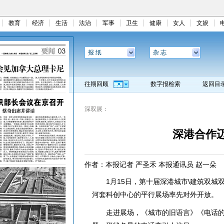
教育
经济
生活
法治
军事
卫生
健康
女人
文娱
报 纸
杂 志
往期回顾
数字报检索
返回目
深双展：
深港合作
作者：本报记者 严圣禾 本报通讯员 赵一朵
1月15日，第十届深港城市\建筑双城双
河套科创中心的平行展场率先对外开放。
走进展场，《城市的旧语言》《电话的亭