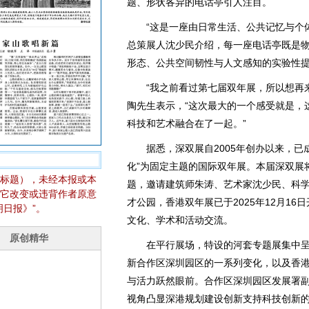
题、形状各异的电话亭引人注目。
“这是一座由日常生活、公共记忆与个体
总策展人沈少民介绍，每一座电话亭既是
形态、公共空间韧性与人文感知的实验性
“我之前看过第七届双年展，所以想再来
陶先生表示，“这次最大的一个感受就是，
科技和艺术融合在了一起。”
据悉，深双展自2005年创办以来，已成
化”为固定主题的国际双年展。本届深双展将
标题），未经本报或本
题，邀请建筑师朱涛、艺术家沈少民、科
它改变或违背作者原意
才公园，香港双年展已于2025年12月1
日报》”。
文化、学术和活动交流。
在平行展场，特设的河套专题展集中呈现
新合作区深圳园区的一系列变化，以及香港
与活力跃然眼前。合作区深圳园区发展署副
视角凸显深港规划建设创新支持科技创新的