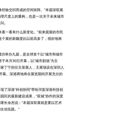
经验交织而成的空间矩阵。”本届深双展
物理尺度上的重构，也是一次关于未来城市
提问。
看一看有什么新变化。”前来观展的市民
这个展的新颖度比以前高多了，很好地将
功举办九届，是全球首个以“城市和城市
于本月30日开幕，以“城市剧场”为主
学家丁宁担任主策展人，主展场设在深圳人
6日开幕。深港两地将在展览期间开展充分的
了深港“科创协同”带给河套深港科技创
园区的最新建设成果，“双城”协作的深度
署长余杰说：“本届深双展就是要以艺术
生动实践。”