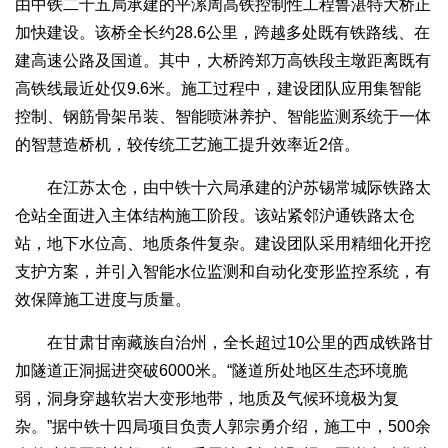
由中铁二十五局承建的平漯周高铁控制性工程鲁湛特大桥正
加快建设。该桥全长约28.6公里，跨越多处既有铁路线、在
建高速公路及国道。其中，大桥跨郑万高铁段主墩距离既有
高铁线最近处仅9.6米。施工过程中，建设团队应用集智能
控制、钢筋骨架吊装、智能喷淋养护、智能监测系统于一体
的智慧造桥机，较传统工艺施工提升效率近2倍。
在江苏太仓，由中铁十六局承建的沪苏锡常城际铁路太
仓站全面进入主体结构施工阶段。该站紧邻沪通铁路太仓
站，地下水位高、地质条件复杂。建设团队采用精细化开挖
支护方案，并引入智能水位监测和自动化变形监控系统，有
效保障施工进度与质量。
在甘肃甘南藏族自治州，全长超过10公里的西成铁路甘
加隧道正洞掘进突破6000米。“隧道所处地区生态环境脆
弱，洞身穿越软岩大变形地带，地质及气候环境极为复
杂。”据中铁十四局项目负责人郭宗勇介绍，施工中，500余