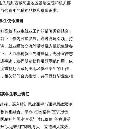
业生先后到西藏阿里地区基层医院和机关部
了当代青年的精神品格和价值追求。
化学生使命担当
好高校毕业生就业工作的部署紧密结合，
进就业工作内涵式发展。通过党建引领，持
宣讲、就业经验交流等活动融入组织生活各
立业。大力培树就业先进典型，充分宣传志
先进事迹，发挥朋辈榜样引领示范作用，依
高度重视赴西藏阿里地区就业学生的工作、
接，相关部门合力推动，共同做好毕业生相
 夯实学生职业责任
过程，深入推进思政课程与课程思政双轮
教育相融合。举办“红医精神”宣讲报告
“红医精神的历史渊源与时代价值”等宣讲活
升“大思政课”铸魂育人、立德树人实效。