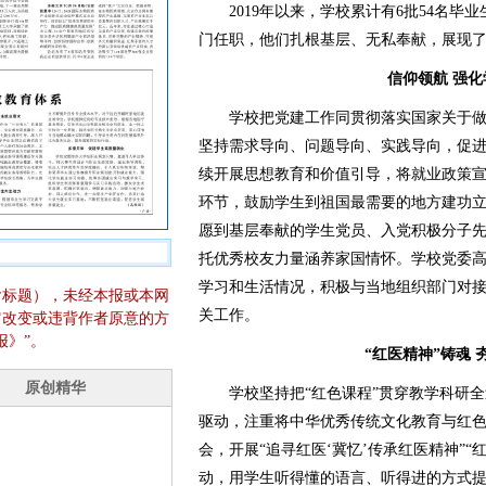
2019年以来，学校累计有6批54名毕
门任职，他们扎根基层、无私奉献，展现
信仰领航 强
学校把党建工作同贯彻落实国家关于做
坚持需求导向、问题导向、实践导向，促
续开展思想教育和价值引导，将就业政策
环节，鼓励学生到祖国最需要的地方建功
愿到基层奉献的学生党员、入党积极分子
托优秀校友力量涵养家国情怀。学校党委
学习和生活情况，积极与当地组织部门对
含标题），未经本报或本网
关工作。
它改变或违背作者原意的方
报》”。
“红医精神”铸魂
学校坚持把“红色课程”贯穿教学科研全
驱动，注重将中华优秀传统文化教育与红色
会，开展“追寻红医‘冀忆’传承红医精神”
动，用学生听得懂的语言、听得进的方式提