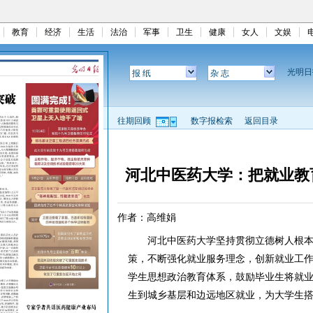
教育
经济
生活
法治
军事
卫生
健康
女人
文娱
光明
报 纸
杂 志
往期回顾
数字报检索
返回目录
河北中医药大学：把就业教
作者：高维娟
河北中医药大学坚持贯彻立德树人根本任务
策，不断强化就业服务理念，创新就业工
学生思想政治教育体系，鼓励毕业生将就
生到城乡基层和边远地区就业，为大学生