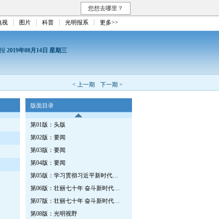
您想去哪里？
电视
图片
科普
光明报系
更多>>
日报
2019年08月14日 星期三
< 上一期
下一期 >
版面目录
第01版：头版
第02版：要闻
第03版：要闻
第04版：要闻
第05版：学习贯彻习近平新时代中国特色社会主义思想特刊·第366期
第06版：壮丽七十年 奋斗新时代——共和国发展成就巡礼·新疆篇
第07版：壮丽七十年 奋斗新时代——共和国发展成就巡礼·新疆篇
第08版：光明视野