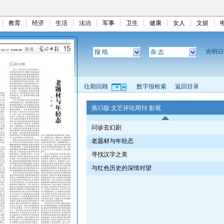
教育
经济
生活
法治
军事
卫生
健康
女人
文娱
光明
报 纸
杂 志
往期回顾
数字报检索
返回目录
第15版:文艺评论周刊·影视
问诊玄幻剧
老题材与年轻态
寻找汉字之美
与红色历史的深情对望