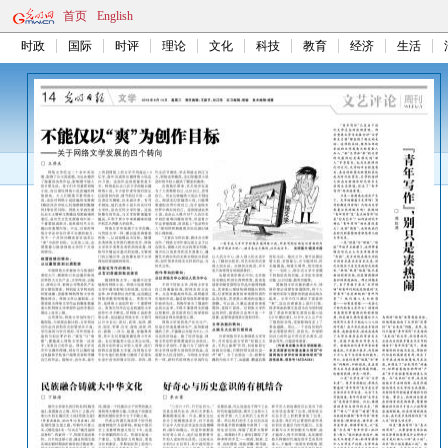
首页
English
时政
国际
时评
理论
文化
科技
教育
经济
生活