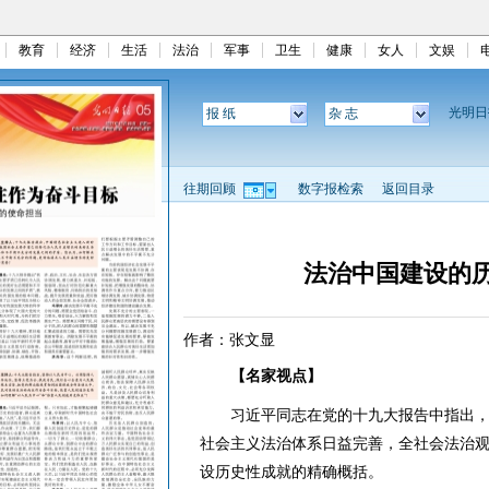
教育
经济
生活
法治
军事
卫生
健康
女人
文娱
光明
报 纸
杂 志
往期回顾
数字报检索
返回目录
法治中国建设的
作者：张文显
【名家视点】
习近平同志在党的十九大报告中指出，“
社会主义法治体系日益完善，全社会法治观
设历史性成就的精确概括。