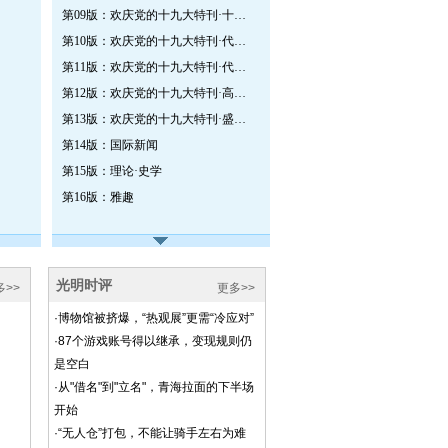
第09版：欢庆党的十九大特刊·十九大时光
第10版：欢庆党的十九大特刊·代表热议
第11版：欢庆党的十九大特刊·代表专访
第12版：欢庆党的十九大特刊·高校巡礼
第13版：欢庆党的十九大特刊·盛会抒怀
第14版：国际新闻
第15版：理论·史学
第16版：雅趣