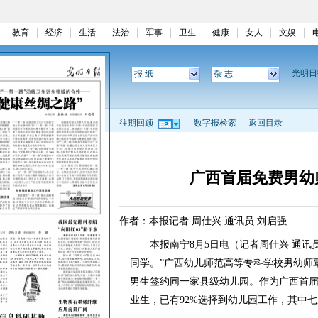
教育
经济
生活
法治
军事
卫生
健康
女人
文娱
光明
报 纸
杂 志
往期回顾
数字报检索
返回目录
广西首届免费男幼
作者：本报记者 周仕兴 通讯员 刘启强
本报南宁8月5日电（记者周仕兴 通讯员
同学。”广西幼儿师范高等专科学校男幼师
男生签约同一家县级幼儿园。作为广西首届
业生，已有92%选择到幼儿园工作，其中