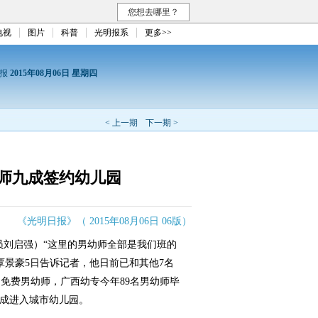
您想去哪里？
电视
图片
科普
光明报系
更多>>
日报
2015年08月06日 星期四
< 上一期
下一期 >
师九成签约幼儿园
《光明日报》（ 2015年08月06日 06版）
刘启强）“这里的男幼师全部是我们班的
覃景豪5日告诉记者，他日前已和其他7名
免费男幼师，广西幼专今年89名男幼师毕
七成进入城市幼儿园。