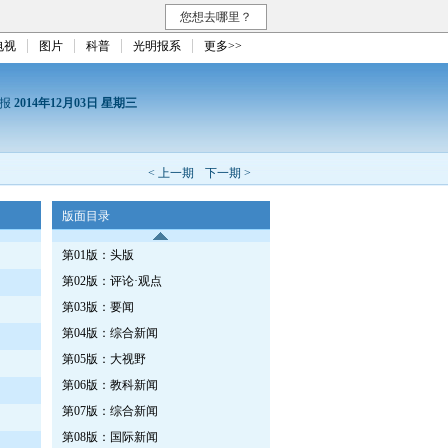
您想去哪里？
电视
图片
科普
光明报系
更多>>
日报
2014年12月03日 星期三
< 上一期
下一期 >
版面目录
第01版：头版
第02版：评论·观点
第03版：要闻
第04版：综合新闻
第05版：大视野
第06版：教科新闻
第07版：综合新闻
第08版：国际新闻