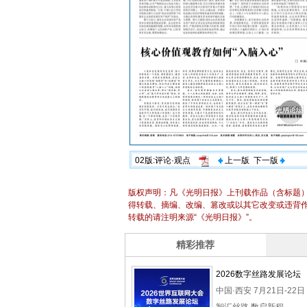
02版:评论·观点
上一版
下一版