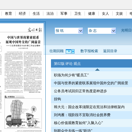
教育
经济
生活
法治
军事
卫生
健康
女人
文娱
光明
报 纸
杂 志
往期回顾
数字报检索
返回目录
第02版:评论·观点
职场为何少有“暖员工”
中国与世界的紧密联系展现中国外交的广阔前景
公务员考试回归正常热度是种进步
挂钩
韩大元：国企改革须限定在宪法和法律框架内
刘鸿雁：现阶段不宜取消社会抚养费
核心价值观教育如何“入脑入心”
到群众中去练一练“听功”