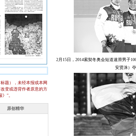
2月15日，2014索契冬奥会短道速滑男子
安贤洙）夺
含标题），未经本报或本网
它改变或违背作者原意的方
报》”。