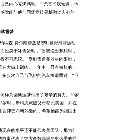
自己内心充满感动。”“尤其当我知道，他
更感觉能与他们同场竞技是桩激动人心的
的冰雪梦
约纳森·费尔南德兹是智利越野滑雪运动
而投身于冰雪运动，“当我说出梦想时，
得不可思议。”受到雪道和器材的限制，
天在大街上训练。一年中，只有短短的一
，多少次自己与飞驰的汽车擦肩而过，“但
样为圆奥运梦付出了艰辛的努力。20岁
3岁时，斯特恩就随父母移民美国，并在
到来自津巴布韦的邀约，希望他能为祖国出
现在的水平还不能代表美国队，那为什
的故事代表了绝大多数非洲冬奥选手的经