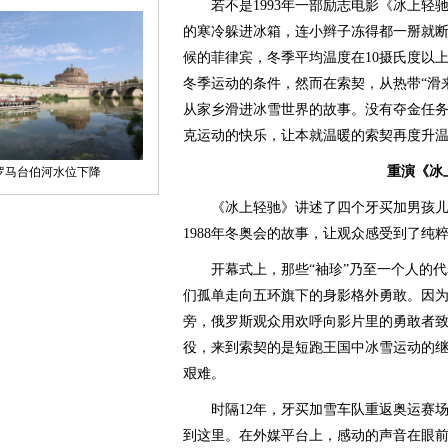
若不是1993年一部励志电影《冰上轻
的寒冷躲进冰箱，连小辫子冻得都一掰就
候的菲律宾，冬季平均温度在10摄氏度以
冬季运动的条件，然而在索契，从热带“滑
从家乡滑进冰雪世界的故事。没有夺金任
克运动的快乐，让本就温暖的索契再度升
重演《冰
《冰上轻驰》讲述了四个牙买加男孩儿
1988年冬奥会的故事，让观众感受到了纯
开幕式上，那些“袖珍”乃至一个人的代
们孤单走向五环旗下的身影格外勇敢。因为
旁，俄罗斯观众用欢呼向影片里的勇敢者致
役，来到索契的是短跑王国中冰雪运动的
艰难。
时隔12年，牙买加雪车队重返奥运赛场
到这里。在外媒平台上，感动的声音在眼前