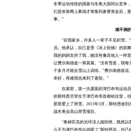
冬季运动传统的国家与冬奥大国同台竞争，
们是依靠网上募捐才筹集到参赛资金后，
事。”
难不倒
“在我家乡，许多人一辈子不见积雪。”
员。他承认，自己是受《冰上轻驰》的鼓舞
我的妈妈支持了我，她没有像其他人一样觉
让费尔南德兹一筹莫展。“没有雪道，我每
个多月才能去雪山上训练。”费尔南德兹说
幸好，再难我也来到了索契。”
在索契，第一次露面的津巴布韦运动员同
的斯特恩尽管生于津巴布韦首都哈拉雷，但
那里爱上了滑雪。2013年3月，斯特恩收
战冬奥会高山滑雪项目。
“奥林匹克的光环没人能拒绝，既然以我
么不为津巴布韦出战呢？”斯特恩说，自己