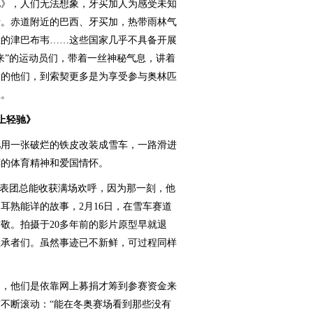
驰》，人们无法想象，牙买加人为感受未知
断。赤道附近的巴西、牙买加，热带雨林气
上的津巴布韦……这些国家几乎不具备开展
来”的运动员们，带着一丝神秘气息，讲着
务的他们，到索契更多是为享受参与奥林匹
温。
上轻驰》
用一张破烂的铁皮改装成雪车，一路滑进
粹的体育精神和爱国情怀。
表团总能收获满场欢呼，因为那一刻，他
耳熟能详的故事，2月16日，在雪车赛道
敬。拍摄于20多年前的影片原型早就退
继承者们。虽然事迹已不新鲜，可过程同样
，他们是依靠网上募捐才筹到参赛资金来
不断滚动：“能在冬奥赛场看到那些没有