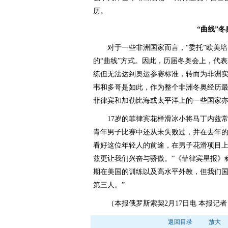
历。
“曲线”
对于一些非洲国家而言，“委托”欧美培
的“曲线”方式。因此，历届冬奥会上，代
练但无法达到奥运参赛标准，转而为非洲
韦和多哥是如此，作为整个非洲冬奥经历
菲律宾和加勒比海或太平洋上的一些国家
17岁的菲律宾花样滑冰小将马丁内兹常年在
青年男子比赛中还从未失败过，并在去年的
看好这位年轻人的前途，在男子花滑项目
兹更让我们兴奋与骄傲。”《菲律宾星报》
期在美国的训练以及高水平外教，但我们
第三人。”
（本报俄罗斯索契2月17日电 本报记者
返回目录
放大