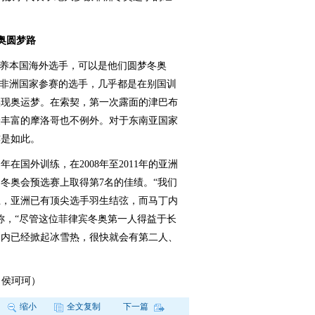
冬奥圆梦路
养本国海外选手，可以是他们圆梦冬奥
表非洲国家参赛的选手，几乎都是在别国训
实现奥运梦。在索契，第一次露面的津巴布
最丰富的摩洛哥也不例外。对于东南亚国家
亦是如此。
国外训练，在2008年至2011年的亚洲
冬奥会预选赛上取得第7名的佳绩。“我们
上，亚洲已有顶尖选手羽生结弦，而马丁内
称，“尽管这位菲律宾冬奥第一人得益于长
国内已经掀起冰雪热，很快就会有第二人、
 侯珂珂）
缩小
全文复制
下一篇