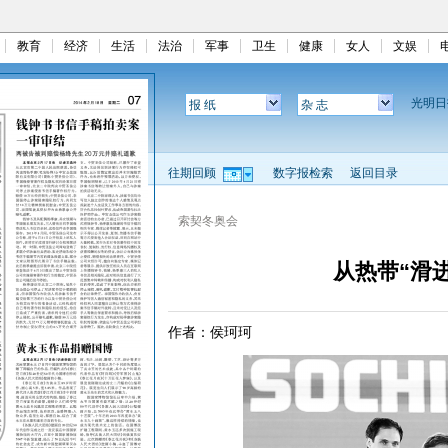
教育
经济
生活
法治
军事
卫生
健康
女人
文娱
光明
报 纸
杂 志
往期回顾
数字报检索
返回目录
索契冬奥会
从热带“滑
作者：侯珂珂