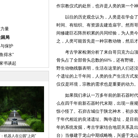
作宗教仪式的处所，也许是人类的第一个
以往的历史观念认为，人类是在学会了
时间、有组织、有资源去建造庙宇。然而
间修建巨石阵所积累的共同经验，为人类
之，人类可能首先是一种宗教动物，然后
考古学家检测分析了来自哥贝克力山顶
骨头占了全部骨头总数的60%，还有野猪
野生动物残骸表明，生活在这里的人们还
个遗址的上千年间，人类的生产生活方式
仅仅是环境，宗教的需求也是重要的动力
如果我们承认一万多年前的新石器时代
么在四千年前新石器时代末期，出现一座
惊小怪了。石峁古城位于陕北神木，初步发
于年代相近的良渚遗址、陶寺遗址，是目
年的系统发掘，考古学家结合地层关系及
台）当修建于龙山中期或略晚，兴盛于龙