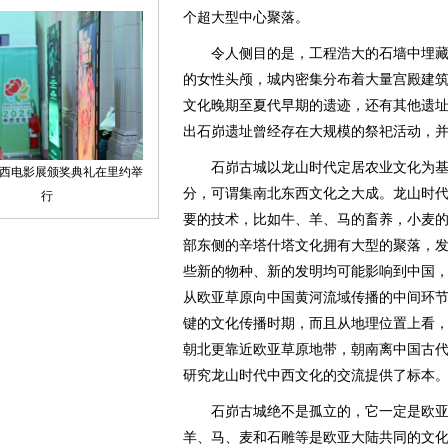
个超大型中心聚落。
令人侧目的是，工程浩大的石墙中埋藏
的女性头颅，城内密集分布着大量宫殿建
文化晚期至夏代早期的遗迹，还有其他遗
出石峁遗址曾经存在大规模的祭祀活动，
石峁古城以龙山时代定居农业文化为基
分，可谓集南北东西文化之大成。龙山时
要的技术，比如牛、羊、马的畜养，小麦
部东侧的辛塔什塔文化拥有大型的聚落，
些新的物种、新的发明均可能影响到中国
从欧亚草原向中国黄河流域传播的中间环
键的文化传播时期，而且从地理位置上看
朝北更靠近欧亚草原地带，朝南离中国古
研究龙山时代中西文化的交流提供了标本
石峁古城绝不是孤立的，它一定是欧亚
羊、马、麦和石雕等是欧亚大陆共同的文