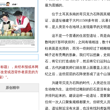
最为震撼的。
位于土耳其东南的哥贝克力石阵因其规
证，该遗址修建于大约11500多年前，比
年，是人类至今在地球上发现最早的文明
这不是一个普通的住居型遗址，而是由
数吨的T形环状排列，之间有墙相连，数十
柱表面是光滑的，而另一些则经过了精雕
蝎子还有秃鹰的形象。我们可以想象，史
石，将它们打造成柱子，然后将它们运到
含标题），未经本报或本网
成，古代的建筑师们就在那上面覆盖上泥
它改变或违背作者原意的方
纪之后，这些层层的石阵便形成了这个山
报》”。
兴建哥贝克力石阵的时代，人类还生活
生动物为生。这些经过雕刻的巨石是没有
并排列起来的。建设这样一处遗址，需要
任何一次人口聚集规模都要大。但研究人
迹。遗址附近没有水源，也没有找到煮饭