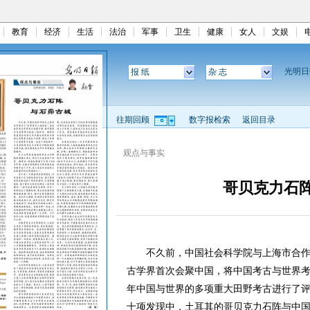
教育
经济
生活
法治
军事
卫生
健康
女人
文娱
光明
报 纸
杂 志
往期回顾
数字报检索
返回目录
观点与事实
哥贝克力石
不久前，中国社会科学院与上海市合作举
古学界首次会聚中国，将中国考古与世界
年中国与世界的多项重大田野考古进行了
十项发现中，土耳其的哥贝克力石阵与中