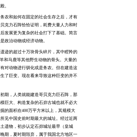
神殿。
务农和如何在固定的社会生存之后，才有
哥贝克力石阵恰恰证明，耗费大量人力和时
今后发展更为复杂的社会打下了基础。简言
才是政治动物或经济动物。
遗迹的超过十万块骨头碎片，其中瞪羚的
、羊和马鹿等其他野生动物的骨头。大量的
没有对动物进行驯化或是务农。但在建造这
发生了巨变。现在看来导致这种巨变的并不
。
初期，人类就能建造哥贝克力巨石阵，那
规模巨大、构造复杂的石峁古城也就不必大
掘的面积在400万平方米以上，其规模大
前所见中国史前时期最大的城址。经过近两
出土遗物，初步认定石峁城址最早（皇城
山晚期，夏时期毁弃，属于我国北方地区一