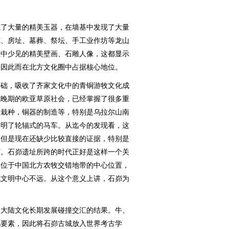
了大量的精美玉器，在墙基中发现了大量
筑、房址、墓葬、祭坛、手工业作坊等龙山
址中少见的精美壁画、石雕人像，这都显示
并因此而在北方文化圈中占据核心地位。
础，吸收了齐家文化中的青铜游牧文化成
代晚期的欧亚草原社会，已经掌握了很多重
的栽种，铜器的制造等，特别是乌拉尔山南
发明了轮辐式的马车。从迄今的发现看，这
，但是现在还缺少比较直接的证据，特别是
节。石峁遗址所跨的时代正好是这样一个关
，位于中国北方农牧交错地带的中心位置，
代文明中心不远。从这个意义上讲，石峁为
。
大陆文化长期发展碰撞交汇的结果。牛、
化要素，因此将石峁古城放入世界考古学