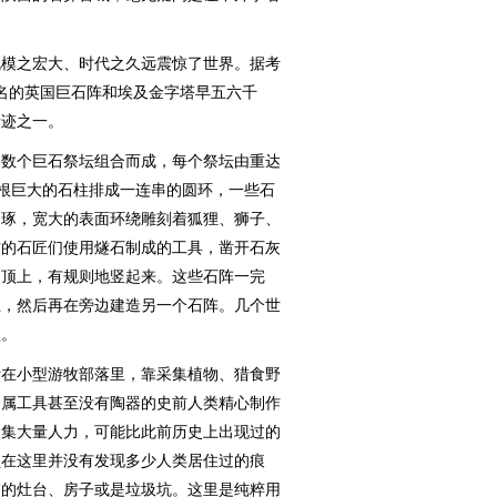
模之宏大、时代之久远震惊了世界。据考
著名的英国巨石阵和埃及金字塔早五六千
遗迹之一。
数个巨石祭坛组合而成，每个祭坛由重达
根巨大的石柱排成一连串的圆环，一些石
细琢，宽大的表面环绕雕刻着狐狸、狮子、
前的石匠们使用燧石制成的工具，凿开石灰
山顶上，有规则地竖起来。这些石阵一完
土，然后再在旁边建造另一个石阵。几个世
顶。
在小型游牧部落里，靠采集植物、猎食野
金属工具甚至没有陶器的史前人类精心制作
聚集大量人力，可能比此前历史上出现过的
员在这里并没有发现多少人类居住过的痕
用的灶台、房子或是垃圾坑。这里是纯粹用