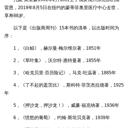
雷恩，2019年8月5日在纽约的蒙蒂菲奥里医疗中心去世，
享寿88岁。
以下是《出版商周刊》15本书的清单，以出版时间为
序：
1，《白鲸》，赫尔曼·梅尔维尔著，1851年
2，《草叶集》，沃尔特·惠特曼著，1855年
3，《哈克贝里·芬历险记》，马克·吐温著，1885年
4，《了不起的盖茨比》，斯科特·菲茨杰拉德著，1925
年
5，《押沙龙，押沙龙！》，威廉·福克纳著，1936年
6，《愤怒的葡萄》，约翰·斯坦贝克著，1939年