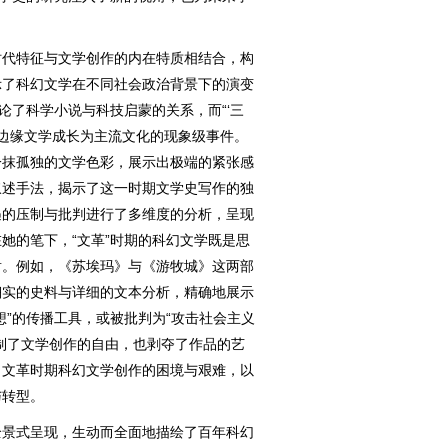
代特征与文学创作的内在特质相结合，构
示了科幻文学在不同社会政治背景下的演变
论了科学小说与科技启蒙的关系，而“‘三
从边缘文学成长为主流文化的现象级事件。
一抹孤独的文学色彩，展示出极端的紧张感
叙述手法，揭示了这一时期文学史写作的独
遇的压制与批判进行了多维度的分析，呈现
她的笔下，“文革”时期的科幻文学既是思
射。例如，《苏埃玛》与《游牧城》这两部
翔实的史料与详细的文本分析，精确地展示
想”的传播工具，或被批判为“攻击社会主义
制了文学创作的自由，也剥夺了作品的艺
了文革时期科幻文学创作的困境与艰难，以
与转型。
景式呈现，生动而全面地描绘了百年科幻