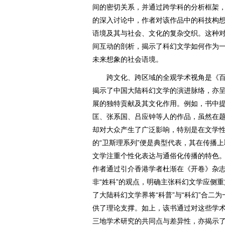
间的密切关系，并通过跨学科的分析框架
的深入讨论中，作者对该作品中的科技构
语境及其与社会、文化的复杂交织。这种
间互动的剖析，揭示了科幻文学如何作为
未来想象的社会语境。
跨文化、跨区域的全观学术视角是《百
揭示了中国大陆科幻文学的演进脉络，亦
展的独特贡献及其文化作用。例如，书中提
匡、张系国、吕应钟等人的作品，虽然在
却对大众产生了广泛影响，特别是在文学
的“卫斯理系列”便是典型代表，其在传播
文学注重个性化表达与通俗化传播的特色。在
作者通过引介香港学者杜渐在《开卷》杂志
非“姓科”的观点，明确主张科幻文学应侧
了大陆科幻文学界将“科普”与“科幻”合二
供了理论支撑。如上，该书通过对这些学
三地学术研究的共同点与差异性，亦揭示