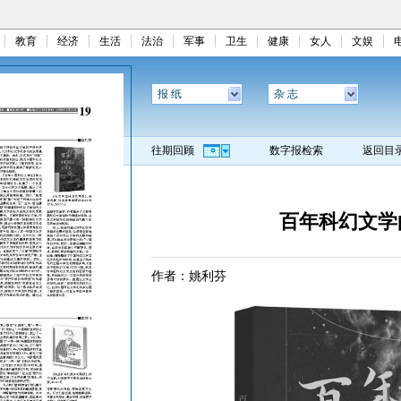
教育
经济
生活
法治
军事
卫生
健康
女人
文娱
报 纸
杂 志
往期回顾
数字报检索
返回目
百年科幻文学
作者：姚利芬