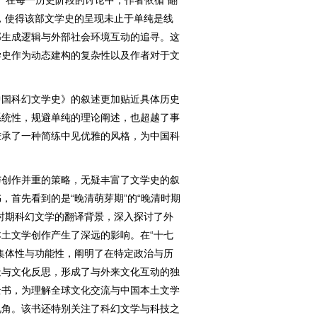
，使得该部文学史的呈现未止于单纯是线
部生成逻辑与外部社会环境互动的追寻。这
学史作为动态建构的复杂性以及作者对于文
国科幻文学史》的叙述更加贴近具体历史
系统性，规避单纯的理论阐述，也超越了事
秉承了一种简练中见优雅的风格，为中国科
创作并重的策略，无疑丰富了文学史的叙
，首先看到的是“晚清萌芽期”的“晚清时期
时期科幻文学的翻译背景，深入探讨了外
土文学创作产生了深远的影响。在“十七
集体性与功能性，阐明了在特定政治与历
造与文化反思，形成了与外来文化互动的独
全书，为理解全球文化交流与中国本土文学
视角。该书还特别关注了科幻文学与科技之