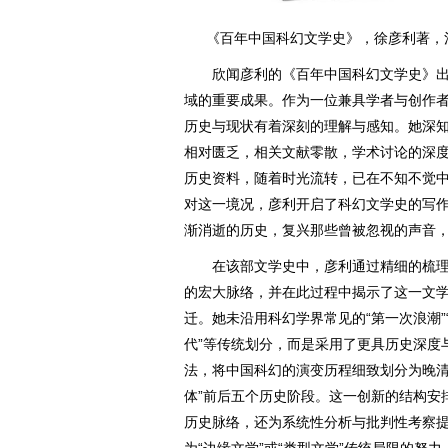
《百年中国科幻文学史》，徐彦利著，河北
欣闻彦利的《百年中国科幻文学史》出
域的重要成果。作为一位兼具学者与创作
历史与现状有着深刻的理解与感知。她深
相对匮乏，相关文献零散，学术讨论的深
历史资料，随着时光流转，已在不知不觉
对这一境况，彦利开启了科幻文学史的写作
渐消逝的历史，复兴那些曾被忽视的声音
在该部文学史中，彦利通过精细的梳理
的宏大脉络，并在此过程中揭示了这一文
迁。她未沿用科幻学界常见的“第一次浪潮”“
代”等传统划分，而是采用了更具历史深度
法，将中国科幻的演变历程细致划分为晚清
体”前后五个历史阶段。这一创新的结构安
历史脉络，还为系统性分析与批判性考察
为“边缘文学”或“类型文学”传统局限的努