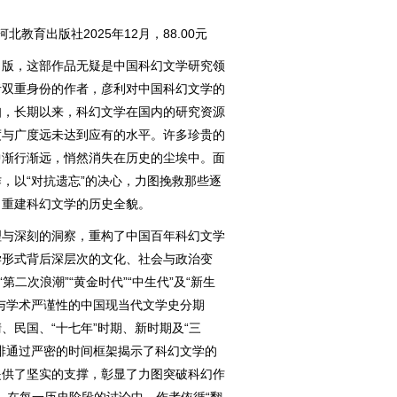
教育出版社2025年12月，88.00元
版，这部作品无疑是中国科幻文学研究领
者双重身份的作者，彦利对中国科幻文学的
知，长期以来，科幻文学在国内的研究资源
度与广度远未达到应有的水平。许多珍贵的
中渐行渐远，悄然消失在历史的尘埃中。面
，以“对抗遗忘”的决心，力图挽救那些逐
，重建科幻文学的历史全貌。
与深刻的洞察，重构了中国百年科幻文学
学形式背后深层次的文化、社会与政治变
第二次浪潮”“黄金时代”“中生代”及“新生
与学术严谨性的中国现当代文学史分期
、民国、“十七年”时期、新时期及“三
排通过严密的时间框架揭示了科幻文学的
提供了坚实的支撑，彰显了力图突破科幻作
力。在每一历史阶段的讨论中，作者依循“翻