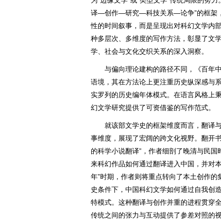
译—创作—研究—科技关系—论争”的框架
性的时间叙事，而是呈现出对科幻文学内
种多层次、多维度的写作方法，彰显了文
学、社会与文化交织关系的深入洞察。
与偏向理论建构的路径不同，《百年中
语境，其在方法论上更注重历史纵深感与
实罗列的历史编年体模式。在语言风格上
幻文学研究提供了可资借鉴的写作范式。
就该部文学史的框架维度而言，翻译与
事维度，展现了宏阔的跨文化视野。翻开书
的科学小说翻译”，作者细剖了晚清与民国
来科幻作品如何通过翻译进入中国，并对本
年”时期，作者则将重点转向了本土创作的
史条件下，中国科幻文学如何通过自我创
特模式。这种翻译与创作并重的进程贯穿
传统之间的张力与互动提供了参差对照的