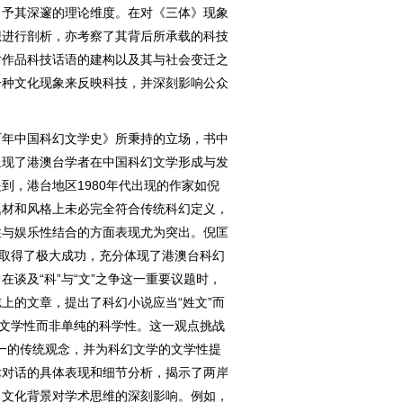
，予其深邃的理论维度。在对《三体》现象
想进行剖析，亦考察了其背后所承载的科技
对作品科技话语的建构以及其与社会变迁之
一种文化现象来反映科技，并深刻影响公众
年中国科幻文学史》所秉持的立场，书中
呈现了港澳台学者在中国科幻文学形成与发
到，港台地区1980年代出现的作家如倪
题材和风格上未必完全符合传统科幻定义，
性与娱乐性结合的方面表现尤为突出。倪匡
上取得了极大成功，充分体现了港澳台科幻
谈及“科”与“文”之争这一重要议题时，
上的文章，提出了科幻小说应当“姓文”而
重文学性而非单纯的科学性。这一观点挑战
为一的传统观念，并为科幻文学的文学性提
术对话的具体表现和细节分析，揭示了两岸
了文化背景对学术思维的深刻影响。例如，