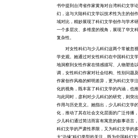
书中提到台湾省作家黄海对台湾科幻文学
幻，这与大陆科幻文学以技术性为主的创
域对比，精妙展现了科幻文学创作与学术
一个多层次、多维度的视角，展现了华文
复杂性。
对女性科幻与少儿科幻这两个常被忽视
学史观。她通过对女性科幻在中国科幻文
地洞察到女性作家在情感描写、人物塑造
调，女性科幻作家对社会结构、性别问题
作家创作风格的鲜明差异，更为科幻文学
化的视角，既丰富了科幻文学的内涵，也
与此同时，彦利对少儿科幻的研究，则突
作用与历史意义。她指出，少儿科幻文学
化，推动了其在社会文化层面的广泛传播
少儿科幻通过简洁而富有寓意的叙事语言
科幻文学的严肃性界限，又为科幻文学的
大“边缘”科幻类型的关注，既为中国科幻