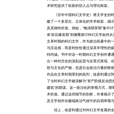
术研究提供了崭新的切入点与理论框架。
《百年中国科幻文学史》将文学史的时
建了一个多层次、立体化的学术框架，揭
及其独特价值。例如，“晚清萌芽期”集中讨
体’前后爆发期”则侧重探讨科幻文学如何
文革时期的科幻文学，作为政治风暴中的
与压迫感，而彦利恰恰通过深具学理性的
特内涵。书中对这一时期科幻文学创作遭
出一种对历史的深刻反思与全景式再现。在
想与文化的产物，也是社会政治力量的映
作品在文革时期受到的批判，徐彦利通过
了当时科幻文学被误解为“资产阶级反动思
建筑”的阴谋。这一政治化的审视方式，限
术价值。通过这些细节的剖析，作者揭示
及文学创作在极端政治气候中的自我审视
综上，徐彦利通过对科幻文学发展的全