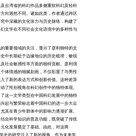
论及台湾省的科幻作品多侧重软科幻及轻科
作方向迥然不同。诸如此类，作者通过跨区
研究中深藏的文化张力与历史脉络，构建了
科幻文学在不同社会文化语境中的多样性与
的重要领域的关注，显示了彦利独特的文
学史中长期处于边缘地位的历史梳理，敏锐
以及社会敏感性等方面的独特贡献。彦利强
及个体情感的细腻刻画，不仅彰显了与男性
注入了新的表达方式和创新价值。这种差异
推动了性别视角在科幻创作中的独特体现。
出了这一文学类型在中国科幻发展中的独特
的兴起与繁荣标志着中国科幻的进一步大众
，尤其在青少年群体中的影响力逐渐扩展。
，结合科学知识的普及功能，既突破了传统
多元化发展奠定了基础。由此，对这两
文学史的研究注入了新的视角，也为未来学