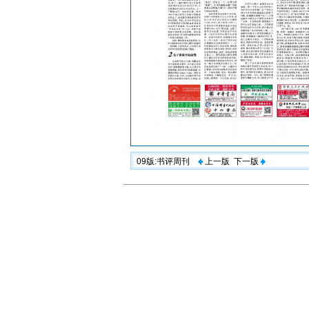
09版:书评周刊
上一版
下一版