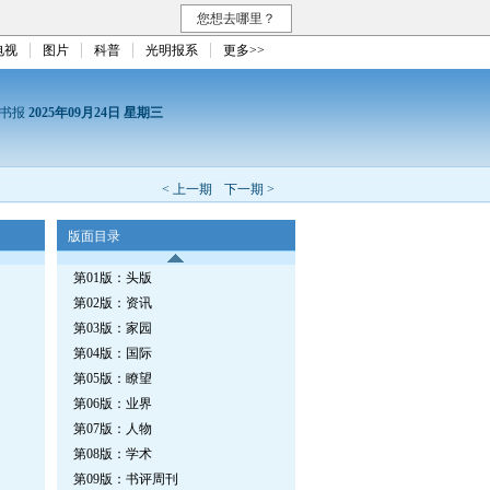
您想去哪里？
电视
图片
科普
光明报系
更多>>
读书报
2025年09月24日 星期三
< 上一期
下一期 >
版面目录
第01版：头版
第02版：资讯
第03版：家园
第04版：国际
第05版：瞭望
第06版：业界
第07版：人物
第08版：学术
第09版：书评周刊