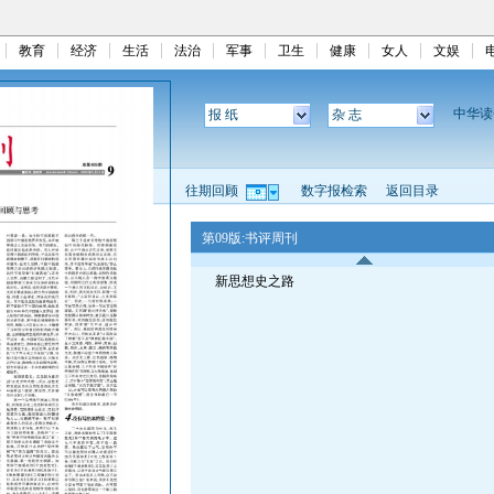
教育
经济
生活
法治
军事
卫生
健康
女人
文娱
中华
报 纸
杂 志
往期回顾
数字报检索
返回目录
第09版:书评周刊
新思想史之路