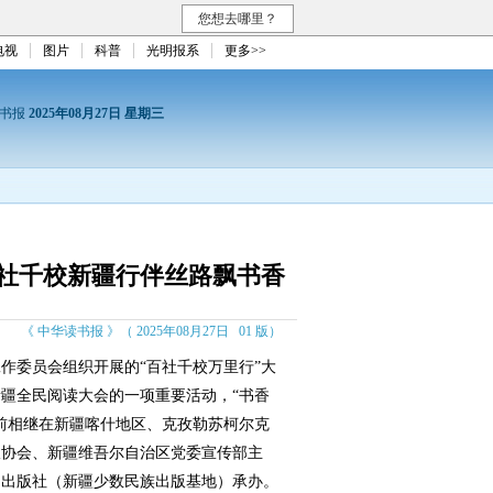
您想去哪里？
电视
图片
科普
光明报系
更多>>
读书报
2025年08月27日 星期三
百社千校新疆行伴丝路飘书香
《 中华读书报 》（ 2025年08月27日 01 版）
委员会组织开展的“百社千校万里行”大
疆全民阅读大会的一项重要活动，“书香
前相继在新疆喀什地区、克孜勒苏柯尔克
版协会、新疆维吾尔自治区党委宣传部主
民出版社（新疆少数民族出版基地）承办。