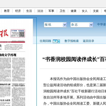
教育
经济
生活
法治
军事
卫生
健康
女人
文娱
中华
报 纸
杂 志
往期回顾
数字报检索
返回目录
“书香润校园阅读伴成长”
本报讯作为由中国出版协会全民阅读工作
型公益阅读活动的组成部分，也是第二届新
润校园阅读伴成长”百社千校新疆行活动日
孜自治州等多地开展。系列活动由中国出
办，中国出版协会全民阅读工委、新疆人