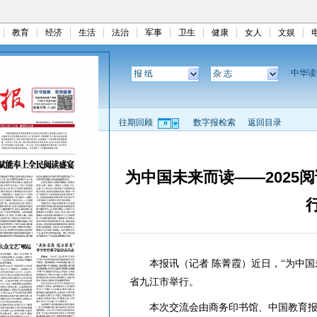
教育
经济
生活
法治
军事
卫生
健康
女人
文娱
中华
报 纸
杂 志
往期回顾
数字报检索
返回目录
为中国未来而读——2025
本报讯（记者 陈菁霞）近日，“为中国未
省九江市举行。
本次交流会由商务印书馆、中国教育报