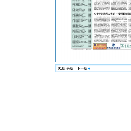
01版:头版
下一版