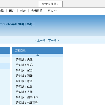
您想去哪里？
电视
图片
科普
光明报系
更多>>
读书报
2025年06月04日 星期三
< 上一期
下一期 >
版面目录
第01版：头版
第02版：资讯
第03版：家园
第04版：国际
第05版：瞭望
第06版：业界
第07版：人物
第08版：图书推荐
第09版：书评周刊