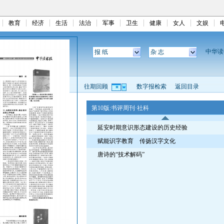
教育
经济
生活
法治
军事
卫生
健康
女人
文娱
中华
报 纸
杂 志
往期回顾
数字报检索
返回目录
第10版:书评周刊·社科
延安时期意识形态建设的历史经验
赋能识字教育 传扬汉字文化
唐诗的“技术解码”