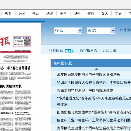
教育
经济
生活
法治
军事
卫生
健康
女人
文娱
中华
报 纸
杂 志
往期回顾
数字报检索
返回目录
第01版:头版
成年国民纸质图书和电子书阅读量双增长
第四届全民阅读大会在太原举办 李书磊出席并
典籍里的精神原乡：中国书院阅读史
“小兵张嘎之父”百年诞辰 440万字生命档案见证
神传承
山西出版传媒集团举办“重读经典”读书交流分享
解密核工业巾帼密码：王承书传记世界读书日面
黄季刚先生逝世九十周年纪念会在南京大学举行