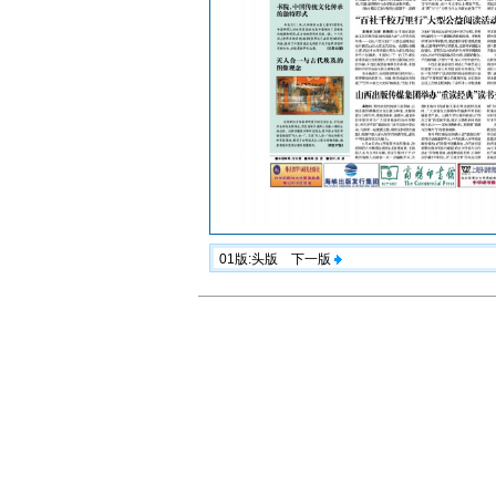
01版:头版
下一版