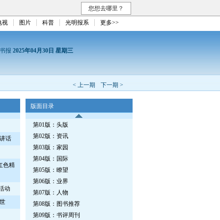
您想去哪里？
电视
图片
科普
光明报系
更多>>
读书报
2025年04月30日 星期三
< 上一期
下一期 >
版面目录
第01版：头版
第02版：资讯
讲话
第03版：家园
第04版：国际
红色精
第05版：瞭望
第06版：业界
活动
第07版：人物
世
第08版：图书推荐
第09版：书评周刊