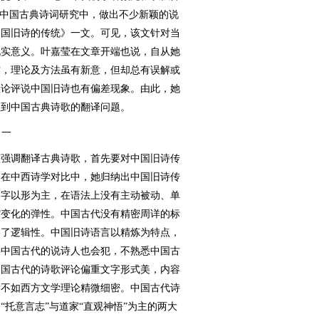
到中国古典诗词研究中，做出不少新颖的说
中国旧诗的传统》一文。可见，该文针对当
现实意义。叶嘉莹在文章开端也说，自从她
作，理论及方法虽有新意，但却总有误解或
理论评说中国旧诗也有偏差现象。由此，她
注到中国古典诗歌的翻译问题。
一
强调翻译古典诗歌，首先要对中国旧诗传
。在中西诗学对比中，她归纳出中国旧诗传
文字以形为主，在语法上没有主动被动、单
缩变化的弹性。中国古代没有精密周详的标
略了逻辑性。中国旧诗语言以精炼为特点，
误中国古代的说诗人也会犯，不熟悉中国古
中国古代的诗歌评论偏重文字形式美，内容
，不如西方文学理论精微细密。中国古代诗
托意言志”与道家“直观神悟”为主的两大