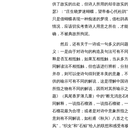
供了故实的出处，但诗人所用的却非故实
瑟》：“庄生晓梦迷蝴蝶，望帝春心托杜鹃”
只是借蝴蝶表现一种痴迷的梦境，借杜鹃
情况，应该切实考查诗人用意之所在，才
确，不被典故所拘泥。
然后，还有关于一诗或一句多义的问题
义：一是由于对诗句的构造及句法可有不
释是否互相抵触，如果互相抵触，当从多
同解读法不相抵触，但也该进行辨析，分
并存，则可以使诗句得到更丰美的意趣，
供的喻示可有不同的解说，这是理解中国
所指之物有不同的解说，因而对其所喻示
题》（凤尾香罗薄几重）中的“断无消息石榴
同解释，一说指石榴酒，一说指石榴裙，
石榴花最为合理；或者是对诗中意象所指
意则有不同解说，如杜甫《秋兴》八首之七
风”，“织女”和“石鲸”给人的联想和感受