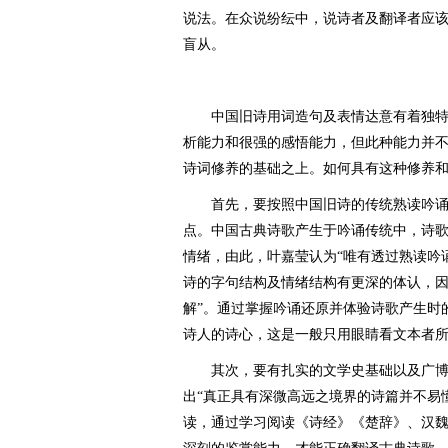
说法。在众说纷纭中，说诗者及翻译者应该
盲从。
中国旧诗用词造句及表情达意有着独特
析能力和很强的感悟能力，但此种能力并
诗词修养的基础之上。如何具有这种修养
首先，要按照中国旧诗的传统熟读吟诵
点。中国古典诗歌产生于吟诵传统中，诗
情绪，由此，叶嘉莹认为“唯有透过熟读吟
诗的字句结构及情绪结构有更深的体认，
解”。通过掌握吟诵还原并体验诗歌产生时
诗人的诗心，这是一般只用眼睛看文本者
其次，要有扎实的文学史基础以及广博
出“真正具有深微高远之境界的诗篇并不易
读，通过学习阅读《诗经》《楚辞》、汉