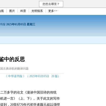
您想去哪里？
电视
图片
科普
光明报系
更多>>
读书报
2025年03月05日 星期三
鉴中的反思
中国古典诗歌的翻译问题
《 中华读书报 》（ 2025年03月05日 20 版）
达二万多字的论文《漫谈中国旧诗的传统
危机进一言》（上、下）。关于此文的写作
提到，20世纪70年代初学者颜元叔以强悍