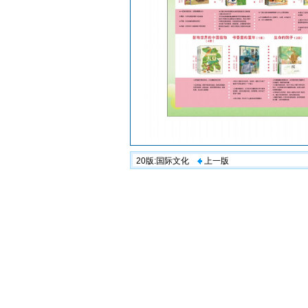
20版:国际文化
上一版