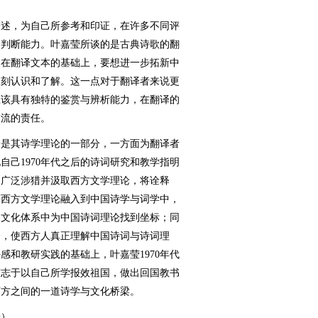
。
述，为自己所参考和印证，在许多不同评
和判断能力。叶嘉莹所谈的是古典诗歌的翻
，在翻译文本的基础上，要想进一步拓新中
深刻认识和了解。这一点对于翻译者来说更
应该具有独特的鉴赏与辨析能力，在翻译的
交流的责任。
是其诗学理论的一部分，一方面为翻译者
自己1970年代之后的诗词研究和教学指明
，广泛涉猎并汲取西方文学理论，将诠释
等西方文学理论融入到中国诗学与词学中，
界文化体系中为中国诗词理论找到坐标；同
会，使西方人真正理解中国诗词与诗词理
感和教研实践的基础上，叶嘉莹1970年代
有志于以自己所学报效祖国，做出回国教书
西方之间的一道诗学与文化桥梁。
）