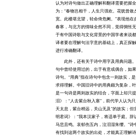
认为对诗句做出正确理解和翻译需要把握
为：“春物岂相干，人生只强欢。花犹曾敛
宽。此楼堪北望，轻命倚危阑。”表现他在
春寒，与北方的情味全然不同，觉得惆怅
于有中国诗歌与文化背景的中国学者来说
译者要在理解句法字意的基础上，真正探
进行准确翻译。
此外，还有关于诗中用字及用典问题。“
句中曾经使用过的，出于有意或偶合，如
诗句。“用典”指在诗句中包含一则故实，
求得理解。中国旧诗中的用典颇为复杂，
是一句诗是两则故实的结合，字面上却只
泪》：“人去紫台秋入塞”，前代学人认为只
天太息，紫台稍远，关山无及”的故实；但
明君词》：“我本汉家子，将适单于庭。辞
马悲且鸣。哀郁伤五内，泣泪湿朱缨。”诗
有找到这两个故实的出处，才能真正理解