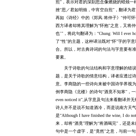
煎”，表示对君的深刻思念像燃烧的蜡烛一
挫“思／君如明烛，中宵空自煎”，翻译为
再如《诗经》中的《郑风·将仲子》“仲可怀也
西方译者却将其理解为“怀抱”之意，又将仲
也’”，将此句翻译为：“Chung: Will I ever h
了“性”的主题，这种译法既对“怀”字的字
合。所以，对古典诗词的句法与字意要有
要素。
关于诗歌的句法结构和字意理解的错误
题，是关于诗歌的情意结构，译者应透过
意。李商隐的一些诗向来被中国诗学界视为
例李商隐《北楼》的诗句“酒竟不知寒”，一种译文是“The 
even noticed it”,从字意及句法来
诗人并不是说不知道酒冷，而是说南方天
是“Although I have finished the wine,
来，却将“酒竟”理解为“将酒喝完”，还是
句中是一个虚字，是“竟然”之意，与前一句