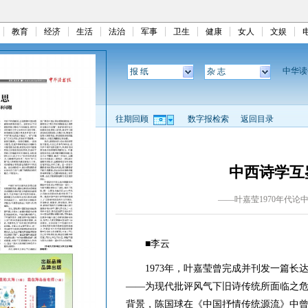
教育
经济
生活
法治
军事
卫生
健康
女人
文娱
中华
报 纸
杂 志
往期回顾
数字报检索
返回目录
中西诗学互
——叶嘉莹1970年代论
■李云
1973年，叶嘉莹曾完成并刊发一篇长
——为现代批评风气下旧诗传统所面临之
背景，陈国球在《中国抒情传统源流》中曾