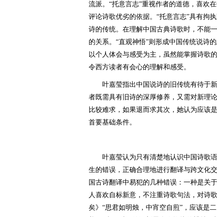
流派。“托意言志”重视作者的道德，喜欢
评论诗歌优劣的依据。“托意言志”具有拘
诗的传统。在理解中国古典诗歌时，不能
的关系。“直观神悟”则形成中国传统说诗
以个人体会与感受为主，虽然能掌握诗歌
令西方读者有会心的理解和感受。
叶嘉莹指出中国说诗的旧传统有待于新
者既需具有旧诗的深厚修养，又需对新理
比较难求，如果退而求其次，她认为应该
首要基础条件。
叶嘉莹认为只有清楚地认识中国诗歌语
生的错误，正确合理地进行翻译与跨文化
国古诗翻译中易犯的几种错误：一种是关
人喜欢自标新意，不注重诗歌句法，对诗
矣》“思君如明烛，中宵空自煎”，应该是