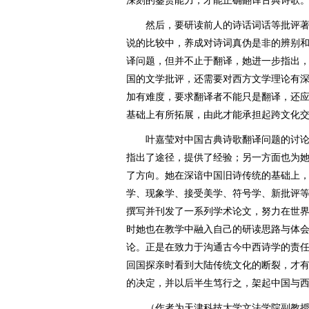
深刻的鉴赏能力，才能正确翻译古典诗歌
然后，要研读前人的诗话词话等批评著
说的比较中，养成对诗词真伪是非的辨别
译问题，但并不止于翻译，她进一步指出
国的文学批评，还需要对西方文学理论有
加有难度，要求翻译者不能只是翻译，还
基础上有所拓展，由此才能承担起跨文化
叶嘉莹对中国古典诗歌翻译问题的讨论
指出了途径，提供了经验；另一方面也为她
了方向。她在深谙中国旧诗传统的基础上
学、现象学、接受美学、符号学、新批评
撰写并刊发了一系列学术论文，努力在世
时她也在教学中融入自己的研读思路与体
论。正是在致力于沟通古今中西诗学的责任
回国探亲时看到大陆传统文化的断裂，才
的决定，并以后半生笃行之，架起中国与
（作者为天津科技大学文法学院副教授