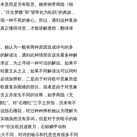
的本意而是另有取意。她举例李商隐《锦
，“庄生梦蝶”和“望帝化为杜鹃”的典故，
表现一种不死的春心。所以，遇到这种复杂
能真正懂得诗意，才能讲解透彻，翻译准
。她认为一般有两种原因造成诗句的多
同的解读法，遇到此种情形应该先看多种解
方求证，为之寻得一种可信的解说。如果不
别轻重主从之义；如果不同解读法可以同时
不必强加辨析。二是由于对诗歌中意象所提
诗歌最复杂困难的部分。或者是由于对意象
之含义亦发生不同的诠释，如李商隐《无
红”。对“石榴红”三字之所指，历来有不
一说指石榴花，经过种种辨析她认为理解为
之实物虽然没有异词，但是对于所暗示的喻
中“织女机丝虚夜月，石鲸鳞甲动秋
有极大不同，对诗的喻示和托意也有很多不同