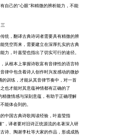
有自己的“心眼”和精微的辨析能力，不能
三
传统，翻译古典诗词者需要具有精微的辨
不能凭空而来，需要建立在深厚扎实的古典
和能力，叶嘉莹也指出了切实可行的途径。
，从根本上掌握诗歌富有音律性的语言特
歌音律中包含着诗人创作时兴发感动的微妙
诵的训练，才能从其音律节奏中，对一首
因之也才能对其意蕴神情都有正确的了
的精微情感与深刻意蕴，有助于正确理解
所不能体会到的。
的中国古典诗歌阅读经验，叶嘉莹指
懂”，译者要对旧诗正统源流的名著深入研
魏古诗、陶谢李杜等大家的作品，形成成熟