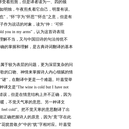
样受着煎熬，但是译者读为一、四的顿
君如明烛，午夜煎炙着它自己，明显有误。
”，“怀”字为“怀思”“怀念”之意，但是有
子作为说话的对象，读为“仲：‘可怀
old you in my arms”，认为这首诗表现
意理解不当，又与中国旧诗的句法传统不
准确的掌握和理解，是古典诗词翻译的基本
属于较为表层的问题，更为深层复杂的问
诗歌的口吻、神情来掌握诗人内心细腻的情
“谜”，在翻译中更是一个难题。叶嘉莹举
wine is cold but I have not
看翻译并无错误，但是在情意结构上并不正确，因为
气暖，不觉天气寒的意思。另一种译文
 I do not feel cold”。把不觉天寒的意思翻译了出
未能正确把握诗人的原意，因为“竟”字在此
“花犹曾敛夕”中的“犹”字相对应。叶嘉莹