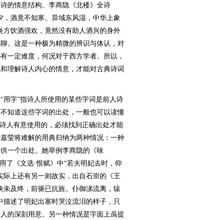
全诗的情意结构。李商隐《北楼》全诗
夕，酒竟不知寒。异域东风湿，中华上象
炎方饮酒强欢，竟然没有助人酒兴的身外
无聊。这是一种极为精微的辨识与体认，对
都有一定难度，何况对于西方学者。所以，
触和理解诗人内心的情意，才能对古典诗词
用字”指诗人所使用的某些字词是前人诗
果不知道这些字词的出处，一般也可以读懂
是诗人有意使用的，必须找到正确出处才能
叶嘉莹将难解的用典归纳为两种情况：一种
提供一个出处。她举例李商隐的《咏
用了《文选·恨赋》中“若夫明妃去时，仰
实际上还有另一则故实，出自石崇的《王
诀未及终，前驱已抗旌。仆御涕流离，辕
中描述了明妃出塞时哭泣流泪的样子，只
诗人的深刻用意。另一种情况是字面上虽提