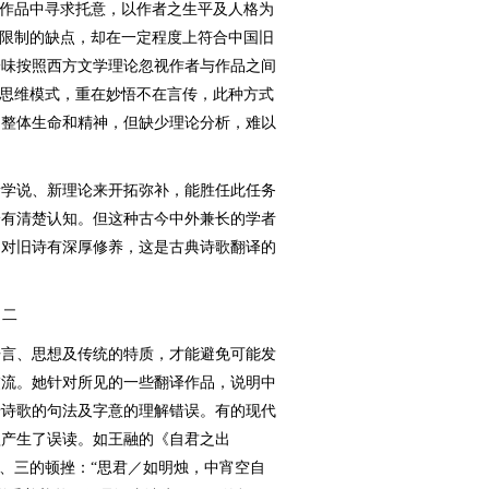
在作品中寻求托意，以作者之生平及人格为
执限制的缺点，却在一定程度上符合中国旧
一味按照西方文学理论忽视作者与作品之间
的思维模式，重在妙悟不在言传，此种方式
的整体生命和精神，但缺少理论分析，难以
学说、新理论来开拓弥补，能胜任此任务
论有清楚认知。但这种古今中外兼长的学者
是对旧诗有深厚修养，这是古典诗歌翻译的
二
言、思想及传统的特质，才能避免可能发
交流。她针对所见的一些翻译作品，说明中
于诗歌的句法及字意的理解错误。有的现代
歌产生了误读。如王融的《自君之出
二、三的顿挫：“思君／如明烛，中宵空自