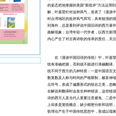
的姿态把他掌握的美国“新批评”方法运用
解，叶嘉莹针对这种风气，发表了《漫谈
时台湾地区的批评风气而写，具有较强的
到海外，总是看到评说中国旧诗的西方著
曲解现象；台湾年轻一代学者，以西方新
内心产生了对古典诗歌的传承的责任，关
在《漫谈中国旧诗的传统》中，叶嘉莹
统有准确把握，否则就不能进行准确翻译
统不同于西方的几种特质：一是中国语言
数复数及人称与时间的严格限制，极富伸
点符号，形成了偏重形式的组合之美，忽
在解说和翻译时会发生种种错误，这些错
诗的西方人及当代人更要注意避免。二是
上却多是笼统概念，缺少精密分析和说明
歌理论产生于中国传统思想中，形成以儒家“