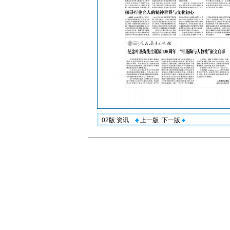
02版:资讯
上一版
下一版