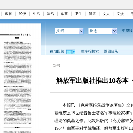
教育
经济
生活
法治
军事
卫生
健康
女人
文娱
中华
报 纸
杂 志
往期回顾
数字报检索
返回目录
新书
解放军出版社推出10卷本
本报讯 《克劳塞维茨战争论著集》全1
塞维茨是19世纪普鲁士著名军事理论家和
理论的奠基之作。此次出版的《克劳塞维茨
1964年由军事科学院翻译、解放军出版社