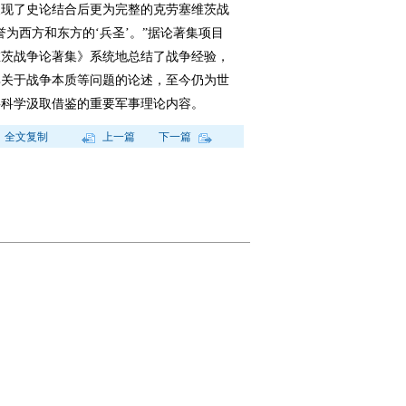
展现了史论结合后更为完整的克劳塞维茨战
为西方和东方的‘兵圣’。”据论著集项目
维茨战争论著集》系统地总结了战争经验，
其关于战争本质等问题的论述，至今仍为世
事科学汲取借鉴的重要军事理论内容。
全文复制
上一篇
下一篇