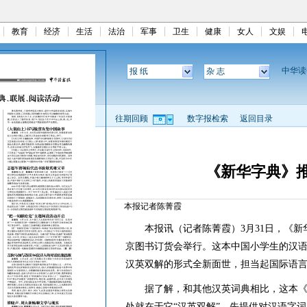
教育
经济
生活
法治
军事
卫生
健康
女人
文娱
中华
报 纸
杂 志
往期回顾
数字报检索
返回目录
《新华字典》
本报记者陈菁霞
本报讯（记者陈菁霞）3月31日，《新
京图书订货会举行。这本中国小学生的汉语
汉英双解的形式全新面世，担当起国际语
据了解，和其他汉英词典相比，这本《
处就在于它“汉英双解”，先提供对汉语字