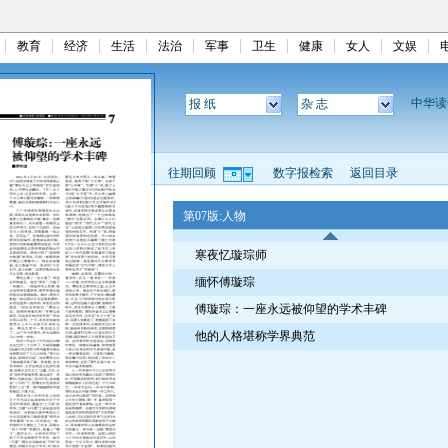
教育
经济
生活
法治
军事
卫生
健康
女人
文娱
中华
报 纸
杂 志
往期回顾
数字报检索
返回目录
第07版:人物
寒夜忆璇琮师
缅怀傅璇琮
傅璇琮：一座永远被仰望的学术丰碑
他的人格堪称学界典范