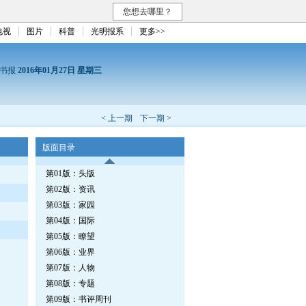
您想去哪里？
电视
图片
科普
光明报系
更多>>
读书报
2016年01月27日 星期三
< 上一期
下一期 >
版面目录
第01版：头版
第02版：资讯
第03版：家园
第04版：国际
第05版：瞭望
第06版：业界
第07版：人物
第08版：专题
第09版：书评周刊