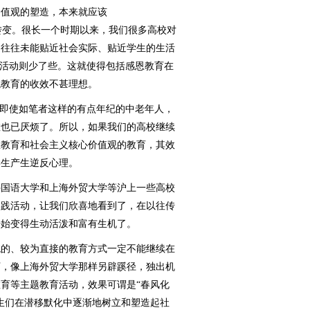
值观的塑造，本来就应该
“深”转变。很长一个时期以来，我们很多高校对
造往往未能贴近社会实际、贴近学生的生活
的活动则少了些。这就使得包括感恩教育在
观教育的收效不甚理想。
即使如笔者这样的有点年纪的中老年人，
教也已厌烦了。所以，如果我们的高校继续
想教育和社会主义核心价值观的教育，其效
学生产生逆反心理。
国语大学和上海外贸大学等沪上一些高校
实践活动，让我们欣喜地看到了，在以往传
开始变得生动活泼和富有生机了。
的、较为直接的教育方式一定不能继续在
下，像上海外贸大学那样另辟蹊径，独出机
育等主题教育活动，效果可谓是“春风化
生们在潜移默化中逐渐地树立和塑造起社