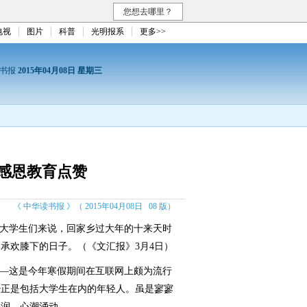
您想去哪里？
电视
图片
科普
光明报系
更多>>
读书报
2015年04月08日 星期三
的感恩教育点赞
《 中华读书报 》（ 2015年04月08日 08 版）
大学生们来说，回家乡过大年的十来天时
承欢膝下的日子。（《文汇报》3月4日）
—这是今年寒假期间在互联网上颇为流行
少正是包括大学生在内的年轻人。虽是寥寥
湿润、心潮涌动。