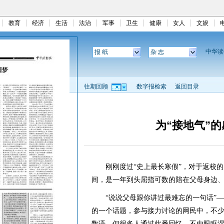
教育
经济
生活
法治
军事
卫生
健康
女人
文娱
中华
报 纸
杂 志
往期回顾
数字报检索
返回目录
为“接地气”
刚刚度过“史上最长寒假”，对于返校的
间，是一年到头屈指可数的陪在父母身边、
“说说父母跟你讲过最难忘的一句话”—
的一个话题，参与接力讨论的网民中，不
数语，但很多人通过此番回忆，不由眼眶