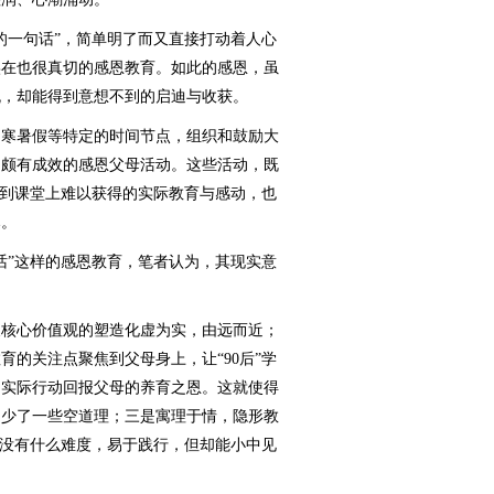
一句话”，简单明了而又直接打动着人心
实在也很真切的感恩教育。如此的感恩，虽
流，却能得到意想不到的启迪与收获。
寒暑假等特定的时间节点，组织和鼓励大
、颇有成效的感恩父母活动。这些活动，既
受到课堂上难以获得的实际教育与感动，也
已。
”这样的感恩教育，笔者认为，其现实意
核心价值观的塑造化虚为实，由远而近；
的关注点聚焦到父母身上，让“90后”学
用实际行动回报父母的养育之恩。这就使得
，少了一些空道理；三是寓理于情，隐形教
虽没有什么难度，易于践行，但却能小中见