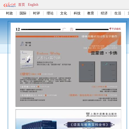
首页
English
时政
国际
时评
理论
文化
科技
教育
经济
生活