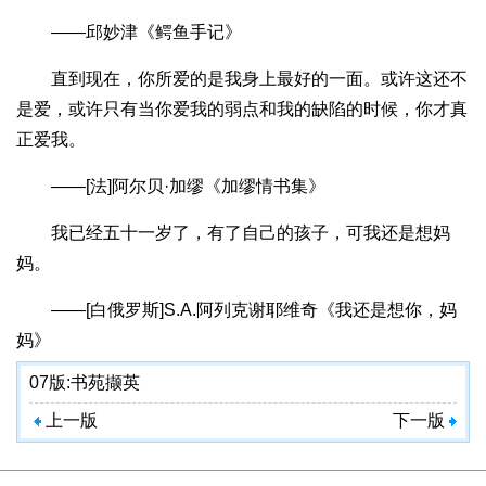
——邱妙津《鳄鱼手记》
直到现在，你所爱的是我身上最好的一面。或许这还不
是爱，或许只有当你爱我的弱点和我的缺陷的时候，你才真
正爱我。
——[法]阿尔贝·加缪《加缪情书集》
我已经五十一岁了，有了自己的孩子，可我还是想妈
妈。
——[白俄罗斯]S.A.阿列克谢耶维奇《我还是想你，妈
妈》
07版:
书苑撷英
上一版
下一版