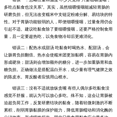
多吃点黏食也没关系”。其实，虽然细嚼慢咽能减轻胃肠的
研磨负担，但无法改变糯米中支链淀粉难分解、易结块的特
性。对于胃肠功能较弱的人，即便细嚼慢咽，过量食用仍会
引起不适。建议吃黏食除了要细嚼慢咽，还要严格控制食用
量，且一定要趁热吃，以免食物冷却后更难消化。
错误二：配热水或甜汤 吃黏食时喝热水、配甜汤，会
让肠胃负担翻倍。热水会使糯米团更加黏稠，容易在胃肠内
形成硬块；甜汤则会增加额外的糖分，进一步加重肠胃和血
糖负担。正确做法是搭配温白开水，或少量有理气健脾之效
的陈皮水。胃反酸者应慎用山楂水。
错误三：没有不适就放纵贪嘴 有些人偶尔多吃黏食没
感觉不舒服，就认为可以放心多吃。殊不知，这会让胃肠被
迫超负荷工作，反复研磨结块的黏食，随着轻微刺激的不断
累积，削弱胃肠黏膜的保护能力，降低胃肠蠕动和消化酶的