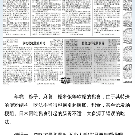
年糕、粽子、麻薯、糯米饭等软糯的黏食，由于其特殊
的淀粉结构，吃法不当很容易引起腹胀、积食，甚至诱发肠
梗阻。日常因吃黏食引起的肠胃不适，大多源于错误的吃
法。
错误一：忽略控量和温度 不少人觉得“只要细嚼慢咽，