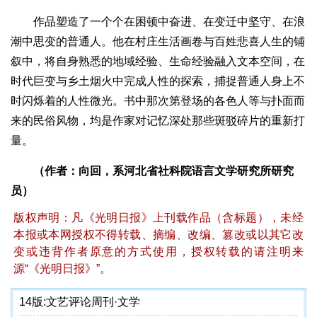
作品塑造了一个个在困顿中奋进、在变迁中坚守、在浪
潮中思变的普通人。他在村庄生活画卷与百姓悲喜人生的铺
叙中，将自身熟悉的地域经验、生命经验融入文本空间，在
时代巨变与乡土烟火中完成人性的探索，捕捉普通人身上不
时闪烁着的人性微光。书中那次第登场的各色人等与扑面而
来的民俗风物，均是作家对记忆深处那些斑驳碎片的重新打
量。
（作者：向回，系河北省社科院语言文学研究所研究
员）
版权声明：凡《光明日报》上刊载作品（含标题），未经
本报或本网授权不得转载、摘编、改编、篡改或以其它改
变或违背作者原意的方式使用，授权转载的请注明来
源“《光明日报》”。
14版:
文艺评论周刊·文学