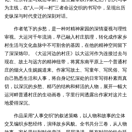
为主线，在“人—河—村”三者命运交织的书写中，呈现出历
史纵深与时代变迁的深刻对话。
作者笔下的乡愁，是一种对精神家园的深情凝视与理性
审视。大运河千年流淌，早已融入村庄肌理，转化成作家乡
村生活与文化血脉中不可割舍的基因，在他的精神空间留下
了深深烙印。《大运河边的村庄》以大运河作为连接过去与
现在、故土与远方的精神纽带，将冀东南平原上一个普通村
庄的烟火人生娓娓道来。作家写故土、写童年、写民俗、写
自己熟悉生活和人事，将自身记忆深处的日常写得朴素而真
切，以深沉的乡愁、精巧的结构和鲜活的人物，展开一幅大
运河畔普通村庄的生动画卷，字里行间透露出作家对这片土
地爱得深沉。
作品采用“人事交织”的叙述策略，以人物和故事的立体
交叉编织乡愁经纬，演绎故乡风貌。全书共分三卷，从人物