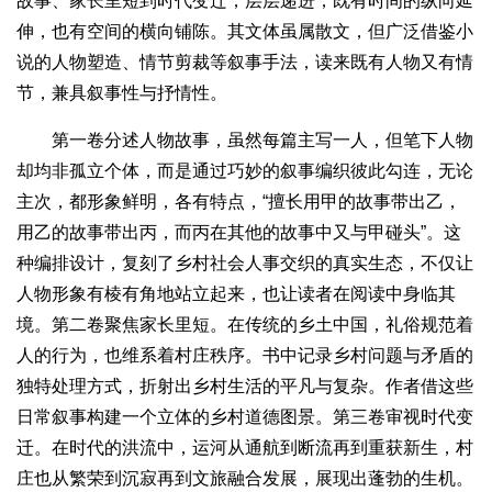
故事、家长里短到时代变迁，层层递进，既有时间的纵向延
伸，也有空间的横向铺陈。其文体虽属散文，但广泛借鉴小
说的人物塑造、情节剪裁等叙事手法，读来既有人物又有情
节，兼具叙事性与抒情性。
第一卷分述人物故事，虽然每篇主写一人，但笔下人物
却均非孤立个体，而是通过巧妙的叙事编织彼此勾连，无论
主次，都形象鲜明，各有特点，“擅长用甲的故事带出乙，
用乙的故事带出丙，而丙在其他的故事中又与甲碰头”。这
种编排设计，复刻了乡村社会人事交织的真实生态，不仅让
人物形象有棱有角地站立起来，也让读者在阅读中身临其
境。第二卷聚焦家长里短。在传统的乡土中国，礼俗规范着
人的行为，也维系着村庄秩序。书中记录乡村问题与矛盾的
独特处理方式，折射出乡村生活的平凡与复杂。作者借这些
日常叙事构建一个立体的乡村道德图景。第三卷审视时代变
迁。在时代的洪流中，运河从通航到断流再到重获新生，村
庄也从繁荣到沉寂再到文旅融合发展，展现出蓬勃的生机。